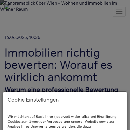
Nav
16.06.2025, 10:36
Immobilien richtig
bewerten: Worauf es
wirklich ankommt
Warum eine professionelle Bewertung
so wichtig ist
Cookie Einstellungen
Eine
realistische Marktwerteinschätzung
schützt Verkäufer
davor, den Preis zu niedrig anzusetzen – oder durch
Wir möchten auf Basis Ihrer (jederzeit widerrufbaren) Einwilligung
überhöhte Erwartungen potenzielle Käufer zu verlieren.
Cookies zum Zweck der Verbesserung unserer Website sowie zur
Käufer wiederum können durch eine objektive Bewertung
Analyse Ihres Userverhaltens verwenden, die dazu