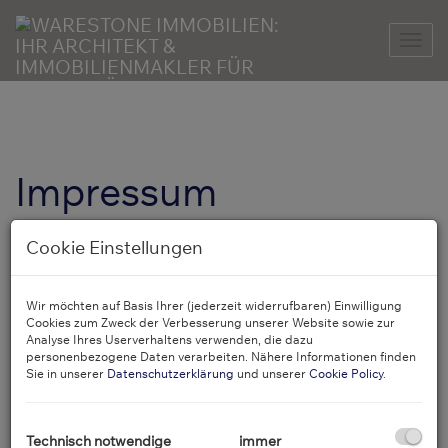
Nav
Impressum
Warestone Immobilien GmbH
Cookie Einstellungen
Bahnstraße 59, 2345 Brunn am Gebirge, Österreich
Tel.: 0664 118 1889
Wir möchten auf Basis Ihrer (jederzeit widerrufbaren) Einwilligung
Mail: office@warestone.at
Cookies zum Zweck der Verbesserung unserer Website sowie zur
Analyse Ihres Userverhaltens verwenden, die dazu
Firmendaten
personenbezogene Daten verarbeiten. Nähere Informationen finden
Firmenbuchnummer: 615111 a
Sie in unserer
Datenschutzerklärung
und unserer
Cookie Policy
.
Firmenbuchgericht: Landesgericht Wiener Neustadt
GISA-Zahl: 38454103
Technisch notwendige
immer