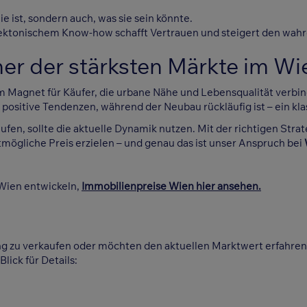
e ist, sondern auch, was sie sein könnte.
itektonischem Know-how schafft Vertrauen und steigert den w
iner der stärksten Märkte im 
 Magnet für Käufer, die urbane Nähe und Lebensqualität verbin
positive Tendenzen, während der Neubau rückläufig ist – ein kla
en, sollte die aktuelle Dynamik nutzen. Mit der richtigen Strat
stmögliche Preis erzielen – und genau das ist unser Anspruch bei
 Wien entwickeln,
Immobilienpreise Wien hier ansehen.
ng zu verkaufen oder möchten den aktuellen Marktwert erfahre
lick für Details: