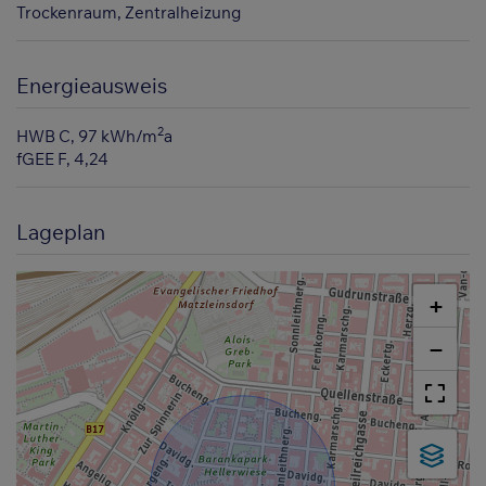
Trockenraum
Zentralheizung
Energieausweis
2
HWB
C, 97 kWh/m
a
fGEE
F, 4,24
Lageplan
+
−