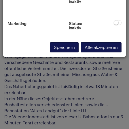
inaktiv
Marketing
Status:
Beschreibung
inaktiv
Lage & Infrastruktur
Speichern
Alle akzeptieren
Diese tolle Wohnung befindet sich in einer ruhigen
Wohngegend. In der näheren Umgebung befinden sich
verschiedene Geschäfte und Restaurants, sowie mehrere
öffentliche Verkehrsmittel. Die Inzersdorfer Straße ist eine
gut ausgebaute Straße, mit einer Mischung aus Wohn- &
Geschäftsgebäuden.
Das Naherholungsgebiet ist fußläufig in etwa 18 Minuten
erreichbar.
In der Nähe dieses Objektes stehen mehrere
Bushaltestellen verschiedenster Linien, sowie die U-
Bahnstation "Altes Landgut" der Linie U1.
Die Wiener Innenstadt ist von dieser U-Bahnstation in nur 9
Minuten Fahrt erreichbar.