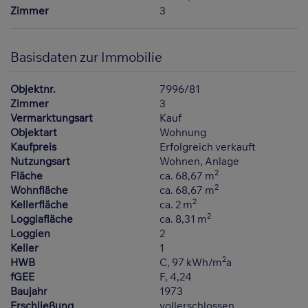
Zimmer
3
Basisdaten zur Immobilie
Objektnr.
7996/81
Zimmer
3
Vermarktungsart
Kauf
Objektart
Wohnung
Kaufpreis
Erfolgreich verkauft
Nutzungsart
Wohnen
Anlage
2
Fläche
ca. 68,67 m
2
Wohnfläche
ca. 68,67 m
2
Kellerfläche
ca. 2 m
2
Loggiafläche
ca. 8,31 m
Loggien
2
Keller
1
2
HWB
C, 97 kWh/m
a
fGEE
F, 4,24
Baujahr
1973
Erschließung
vollerschlossen