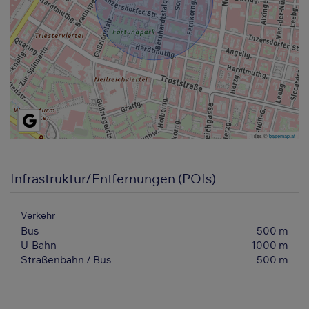
Tiles ©
basemap.at
Infrastruktur/Entfernungen (POIs)
Verkehr
Bus
500 m
U-Bahn
1000 m
Straßenbahn / Bus
500 m