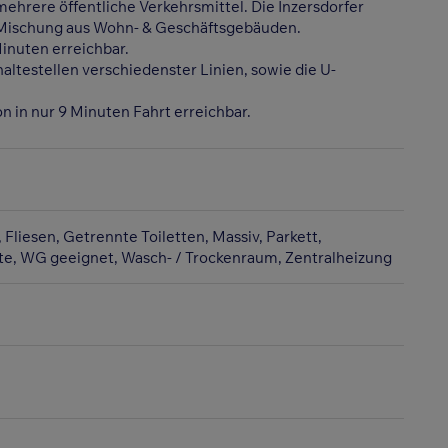
ehrere öffentliche Verkehrsmittel. Die Inzersdorfer
r Mischung aus Wohn- & Geschäftsgebäuden.
Minuten erreichbar.
ltestellen verschiedenster Linien, sowie die U-
n in nur 9 Minuten Fahrt erreichbar.
Fliesen
Getrennte Toiletten
Massiv
Parkett
te
WG geeignet
Wasch- / Trockenraum
Zentralheizung