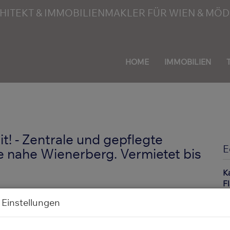
HOME
IMMOBILIEN
it! - Zentrale und gepflegte
E
nahe Wienerberg. Vermietet bis
K
F
Z
 Einstellungen
B