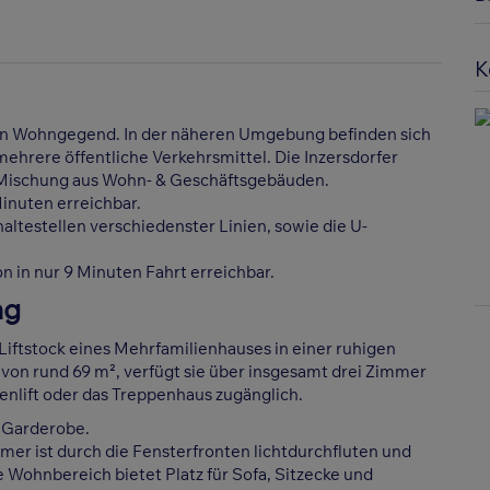
K
igen Wohngegend. In der näheren Umgebung befinden sich
ehrere öffentliche Verkehrsmittel. Die Inzersdorfer
r Mischung aus Wohn- & Geschäftsgebäuden.
Minuten erreichbar.
ltestellen verschiedenster Linien, sowie die U-
n in nur 9 Minuten Fahrt erreichbar.
ng
Liftstock eines Mehrfamilienhauses in einer ruhigen
von rund 69 m², verfügt sie über insgesamt drei Zimmer
enlift oder das Treppenhaus zugänglich.
e Garderobe.
er ist durch die Fensterfronten lichtdurchfluten und
e Wohnbereich bietet Platz für Sofa, Sitzecke und