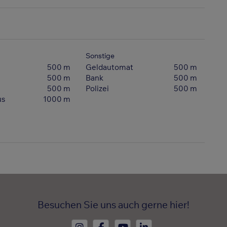
Sonstige
500 m
Geldautomat
500 m
500 m
Bank
500 m
500 m
Polizei
500 m
us
1000 m
Besuchen Sie uns auch gerne hier!