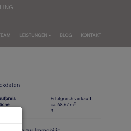
TEAM
LEISTUNGEN
BLOG
KONTAKT
ckdaten
aufpreis
Erfolgreich verkauft
2
läche
ca. 68,67 m
immer
3
asisdaten zur Immobilie