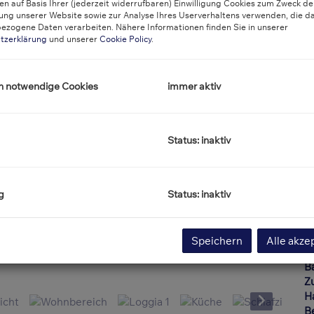
n auf Basis Ihrer (jederzeit widerrufbaren) Einwilligung Cookies zum Zweck de
ung unserer Website sowie zur Analyse Ihres Userverhaltens verwenden, die d
ezogene Daten verarbeiten. Nähere Informationen finden Sie in unserer
O
tzerklärung
und unserer
Cookie Policy
.
Z
V
O
h notwendige Cookies
immer aktiv
K
N
F
W
Status: inaktiv
Ke
L
L
Ke
g
Status: inaktiv
H
f
B
Speichern
Alle akze
E
Schlaf
B
Z
H
B