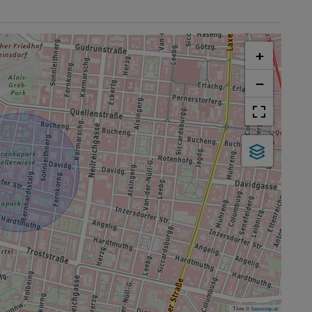
+
−
Tiles ©
basemap.at