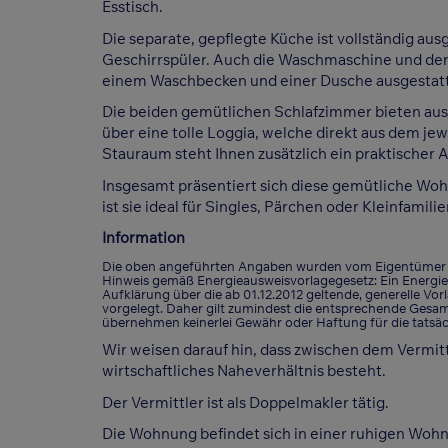
Esstisch.
Die separate, gepflegte Küche ist vollständig au
Geschirrspüler. Auch die Waschmaschine und der 
einem Waschbecken und einer Dusche ausgestatt
Die beiden gemütlichen Schlafzimmer bieten ausr
über eine tolle Loggia, welche direkt aus dem j
Stauraum steht Ihnen zusätzlich ein praktischer 
Insgesamt präsentiert sich diese gemütliche Woh
ist sie ideal für Singles, Pärchen oder Kleinfamilie
Information
Die oben angeführten Angaben wurden vom Eigentümer üb
Hinweis gemäß Energieausweisvorlagegesetz: Ein Energi
Aufklärung über die ab 01.12.2012 geltende, generelle Vor
vorgelegt. Daher gilt zumindest die entsprechende Gesam
übernehmen keinerlei Gewähr oder Haftung für die tatsäc
Wir weisen darauf hin, dass zwischen dem Vermitt
wirtschaftliches Naheverhältnis besteht.
Der Vermittler ist als Doppelmakler tätig.
Die Wohnung befindet sich in einer ruhigen Woh