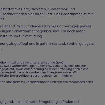
sgestattet mit Herd, Backofen, Kühlschrank und
Trockner finden hier ihren Platz. Das Badezimmer ist mit
et.
eichend Platz für Kleiderschränke und verfügen jeweils
eweiligen Schlafzimmer begehbar sind. Für noch mehr
Abstellraum zur Verfügung.
nung als gepflegt und in gutem Zustand. Zentral gelegen,
n.
ermittelt und sind unsererseits ohne Gewähr.
eausweis wurde vom Eigentümer bzw. Verkäufer, nach unserer
lagepflicht, sowie Aufforderung zu seiner Erstellung noch nicht
tenergieeffizienz des vorherigen Energieausweises. Wir
hliche Energieeffizienz der angebotenen Immobilie.
ler und dem zu vermittelnden Dritten ein familiäres oder
ngegend. In der näheren Umgebung befinden sich