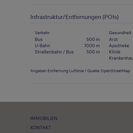
Infrastruktur/Entfernungen (POIs)
Verkehr
Gesundheit
Bus
500 m
Arzt
U-Bahn
1000 m
Apotheke
Straßenbahn / Bus
500 m
Klinik
Krankenha
Angaben Entfernung Luftlinie / Quelle: OpenStreetMap
IMMOBILIEN
KONTAKT