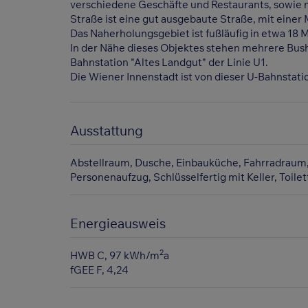
verschiedene Geschäfte und Restaurants, sowie m
Straße ist eine gut ausgebaute Straße, mit eine
Das Naherholungsgebiet ist fußläufig in etwa 18 
In der Nähe dieses Objektes stehen mehrere Busha
Bahnstation "Altes Landgut" der Linie U1.
Die Wiener Innenstadt ist von dieser U-Bahnstatio
Ausstattung
Abstellraum
Dusche
Einbauküche
Fahrradraum
Personenaufzug
Schlüsselfertig mit Keller
Toilet
Energieausweis
2
HWB
C, 97 kWh/m
a
fGEE
F, 4,24