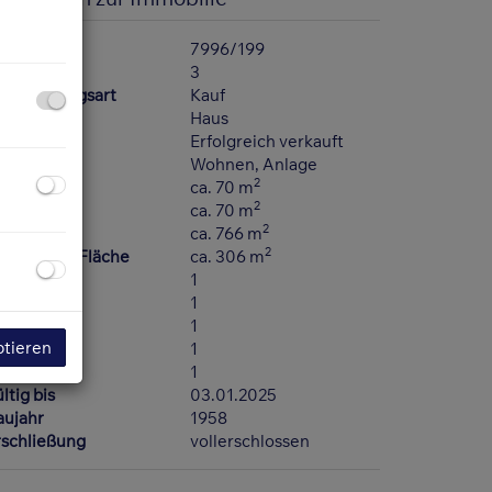
bjektnr.
7996/199
immer
3
ermarktungsart
Kauf
bjektart
Haus
aufpreis
Erfolgreich verkauft
utzungsart
Wohnen
Anlage
2
läche
ca. 70 m
2
ohnfläche
ca. 70 m
2
rundfläche
ca. 766 m
2
erbaubare Fläche
ca. 306 m
äder
1
C
1
errassen
1
ptieren
ller
1
ärten
1
Außenansicht
ltig bis
03.01.2025
aujahr
1958
rschließung
vollerschlossen