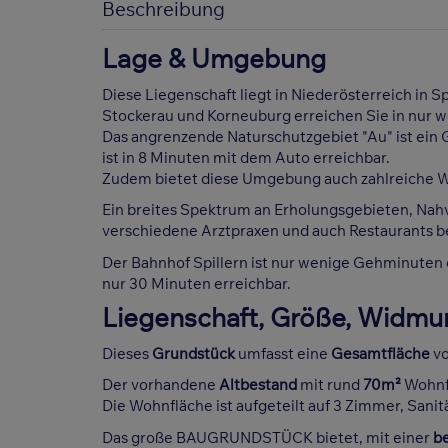
Beschreibung
Lage & Umgebung
Diese Liegenschaft liegt in Niederösterreich in Sp
Stockerau und Korneuburg erreichen Sie in nur 
Das angrenzende Naturschutzgebiet "Au" ist ein 
ist in 8 Minuten mit dem Auto erreichbar.
Zudem bietet diese Umgebung auch zahlreiche 
Ein breites Spektrum an Erholungsgebieten, Nah
verschiedene Arztpraxen und auch Restaurants b
Der Bahnhof Spillern ist nur wenige Gehminuten ent
nur 30 Minuten erreichbar.
Liegenschaft, Größe, Widmu
Dieses
Grundstück
umfasst eine
Gesamtfläche
vo
Der vorhandene
Altbestand
mit rund
70m²
Wohnfl
Die Wohnfläche ist aufgeteilt auf 3 Zimmer, San
Das große BAUGRUNDSTÜCK bietet, mit einer
b