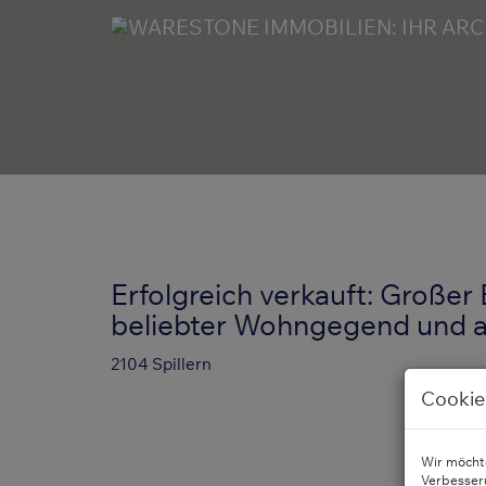
Erfolgreich verkauft: Große
beliebter Wohngegend und 
2104 Spillern
Cookie
Wir möchte
Verbesser