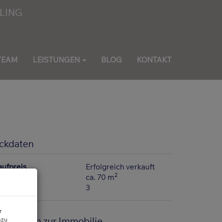
TEAM
LEISTUNGEN
BLOG
KONTAKT
ckdaten
aufpreis
Erfolgreich verkauft
2
läche
ca. 70 m
immer
3
r
asisdaten zur Immobilie
azu