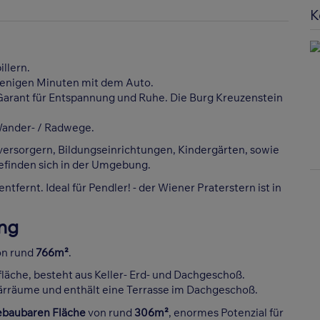
K
illern.
wenigen Minuten mit dem Auto.
Garant für Entspannung und Ruhe. Die Burg Kreuzenstein
Wander- / Radwege.
versorgern, Bildungseinrichtungen, Kindergärten, sowie
efinden sich in der Umgebung.
fernt. Ideal für Pendler! - der Wiener Praterstern ist in
ng
n rund
766m²
.
äche, besteht aus Keller- Erd- und Dachgeschoß.
itärräume und enthält eine Terrasse im Dachgeschoß.
ebaubaren
Fläche
von rund
306m²
, enormes Potenzial für