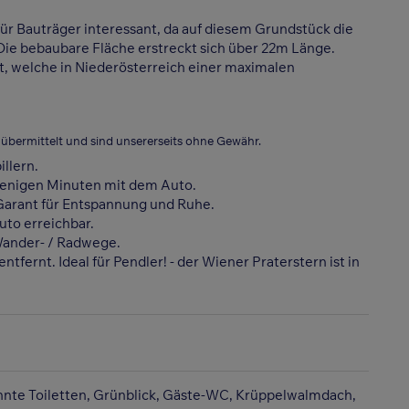
ür Bauträger interessant, da auf diesem Grundstück die
 Die bebaubare Fläche erstreckt sich über 22m Länge.
t, welche in Niederösterreich einer maximalen
ermittelt und sind unsererseits ohne Gewähr.
illern.
wenigen Minuten mit dem Auto.
Garant für Entspannung und Ruhe.
uto erreichbar.
Wander- / Radwege.
fernt. Ideal für Pendler! - der Wiener Praterstern ist in
nte Toiletten
Grünblick
Gäste-WC
Krüppelwalmdach