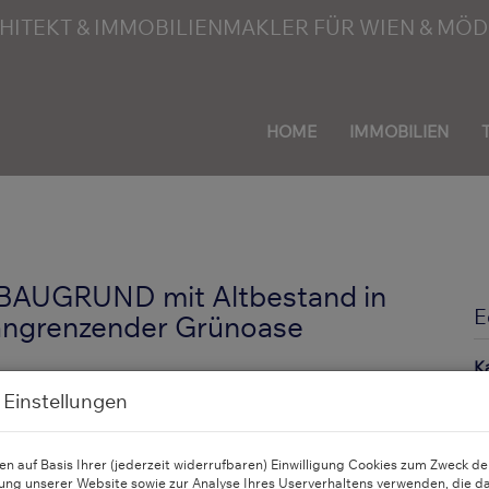
HOME
IMMOBILIEN
r BAUGRUND mit Altbestand in
E
angrenzender Grünoase
K
F
 Einstellungen
Z
n auf Basis Ihrer (jederzeit widerrufbaren) Einwilligung Cookies zum Zweck de
B
ung unserer Website sowie zur Analyse Ihres Userverhaltens verwenden, die d