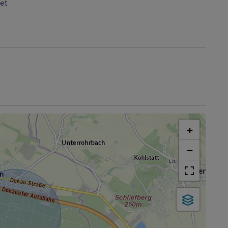
et
+
−