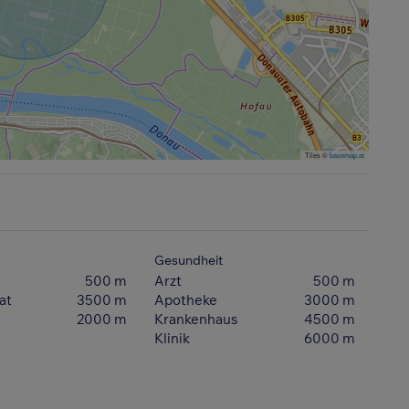
Tiles ©
basemap.at
Gesundheit
500 m
Arzt
500 m
at
3500 m
Apotheke
3000 m
2000 m
Krankenhaus
4500 m
Klinik
6000 m