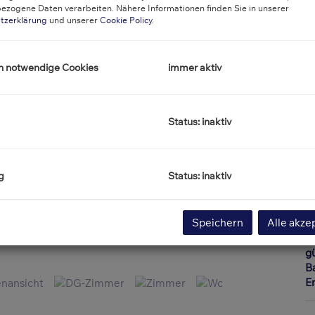
ezogene Daten verarbeiten. Nähere Informationen finden Sie in unserer
tzerklärung
und unserer
Cookie Policy
.
O
Z
V
h notwendige Cookies
immer aktiv
O
K
N
F
Status: inaktiv
W
G
V
g
Status: inaktiv
B
W
T
Speichern
Alle akze
Ke
G
gü
B
E