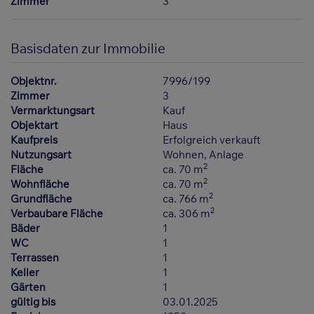
Zimmer
3
Basisdaten zur Immobilie
Objektnr.
7996/199
Zimmer
3
Vermarktungsart
Kauf
Objektart
Haus
Kaufpreis
Erfolgreich verkauft
Nutzungsart
Wohnen
Anlage
2
Fläche
ca. 70 m
2
Wohnfläche
ca. 70 m
2
Grundfläche
ca. 766 m
2
Verbaubare Fläche
ca. 306 m
Bäder
1
WC
1
Terrassen
1
Keller
1
Gärten
1
gültig bis
03.01.2025