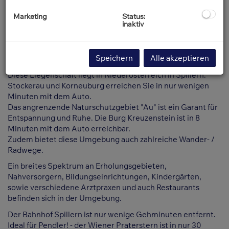
Marketing
Status:
inaktiv
Beschreibung
Lage & Umgebung
Speichern
Alle akzeptieren
Diese Liegenschaft liegt in Niederösterreich in Spillern.
Stockerau und Korneuburg erreichen Sie in nur wenigen
Minuten mit dem Auto.
Das angrenzende Naturschutzgebiet "Au" ist ein Garant für
Entspannung und Ruhe. Die Burg Kreuzenstein ist in 8
Minuten mit dem Auto erreichbar.
Zudem bietet diese Umgebung auch zahlreiche Wander- /
Radwege.
Ein breites Spektrum an Erholungsgebieten,
Nahversorgern, Bildungseinrichtungen, Kindergärten,
sowie verschiedene Arztpraxen und auch Restaurants
befinden sich in der Umgebung.
Der Bahnhof Spillern ist nur wenige Gehminuten entfernt.
Ideal für Pendler! - der Wiener Praterstern ist in nur 30