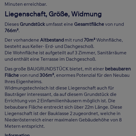
Minuten erreichbar.
Liegenschaft, Größe, Widmung
Dieses
Grundstück
umfasst eine
Gesamtfläche
von rund
766m²
.
Der vorhandene
Altbestand
mit rund
70m²
Wohnfläche,
besteht aus Keller- Erd- und Dachgeschoß.
Die Wohnfläche ist aufgeteilt auf 3 Zimmer, Sanitärräume
und enthält eine Terrasse im Dachgeschoß.
Das große BAUGRUNDSTÜCK bietet, mit einer
bebaubaren
Fläche
von rund
306m²
, enormes Potenzial für den Neubau
Ihres Eigenheims.
Widmungstechnisch ist diese Liegenschaft auch für
Bauträger interessant, da auf diesem Grundstück die
Errichtung von 2 Einfamilienhäusern möglich ist. Die
bebaubare Fläche erstreckt sich über 22m Länge. Diese
Liegenschaft ist der Bauklasse 2 zugeordnet, welche in
Niederösterreich einer maximalen Gebäudehöhe von 8
Metern entspricht.
Information