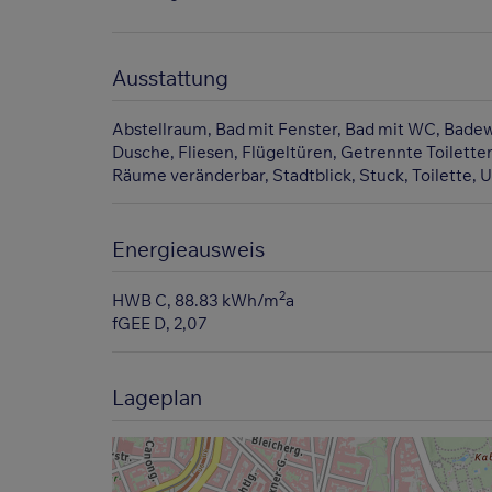
Ausstattung
Abstellraum
Bad mit Fenster
Bad mit WC
Bade
Dusche
Fliesen
Flügeltüren
Getrennte Toilette
Räume veränderbar
Stadtblick
Stuck
Toilette
U
Energieausweis
2
HWB
C, 88.83 kWh/m
a
fGEE
D, 2,07
Lageplan