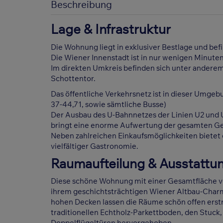
Beschreibung
Lage & Infrastruktur
Die Wohnung liegt in exklusiver Bestlage und bef
Die Wiener Innenstadt ist in nur wenigen Minuten 
Im direkten Umkreis befinden sich unter anderem 
Schottentor.
Das öffentliche Verkehrsnetz ist in dieser Umgebu
37-44,71, sowie sämtliche Busse)
Der Ausbau des U-Bahnnetzes der Linien U2 und 
bringt eine enorme Aufwertung der gesamten Ge
Neben zahlreichen Einkaufsmöglichkeiten bietet
vielfältiger Gastronomie.
Raumaufteilung & Ausstattu
Diese schöne Wohnung mit einer Gesamtfläche v
ihrem geschichtsträchtigen Wiener Altbau-Charm
hohen Decken lassen die Räume schön offen erst
traditionellen Echtholz-Parkettboden, den Stuc
Doppelflügeltüren hervorgehoben.