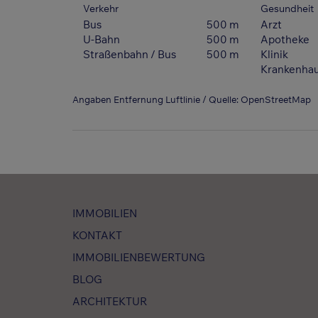
Verkehr
Gesundheit
Bus
500 m
Arzt
U-Bahn
500 m
Apotheke
Straßenbahn / Bus
500 m
Klinik
Krankenha
Angaben Entfernung Luftlinie / Quelle: OpenStreetMap
IMMOBILIEN
KONTAKT
IMMOBILIENBEWERTUNG
BLOG
ARCHITEKTUR