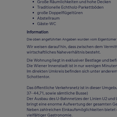
Große Räumlichkeiten und hohe Decken
Traditionelle Echtholz-Parkettböden
große Doppelflügeltüren
Abstellraum
Gäste-WC
Information
Die oben angeführten Angaben wurden vom Eigentümer üb
Wir weisen darauf hin, dass zwischen dem Vermitt
wirtschaftliches Naheverhältnis besteht.
Die Wohnung liegt in exklusiver Bestlage und bef
Die Wiener Innenstadt ist in nur wenigen Minuten 
Im direkten Umkreis befinden sich unter anderem 
Schottentor.
Das öffentliche Verkehrsnetz ist in dieser Umgebu
37- 44,71, sowie sämtliche Busse)
Der Ausbau des U-Bahnnetzes der Linien U2 und 
bringt eine enorme Aufwertung der gesamten Ge
Neben zahlreichen Einkaufsmöglichkeiten bietet
vielfältiger Gastronomie.