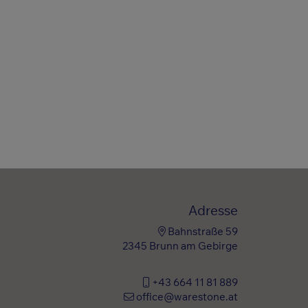
Adresse
Bahnstraße 59
2345 Brunn am Gebirge
+43 664 11 81 889
office@warestone.at