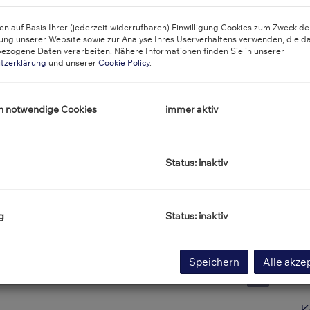
n auf Basis Ihrer (jederzeit widerrufbaren) Einwilligung Cookies zum Zweck de
O
ung unserer Website sowie zur Analyse Ihres Userverhaltens verwenden, die d
Z
ezogene Daten verarbeiten. Nähere Informationen finden Sie in unserer
V
tzerklärung
und unserer
Cookie Policy
.
O
K
N
h notwendige Cookies
immer aktiv
F
W
B
W
Status: inaktiv
Ke
A
H
g
Status: inaktiv
f
E
Außenansicht
B
Speichern
Alle akze
H