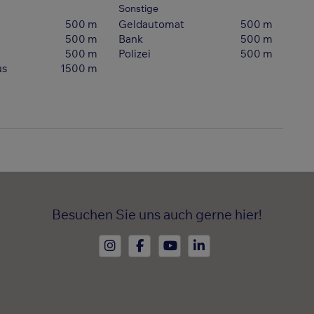
Sonstige
500 m
Geldautomat
500 m
500 m
Bank
500 m
500 m
Polizei
500 m
us
1500 m
Besuchen Sie uns auch gerne hier!