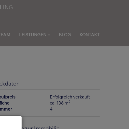
TEAM
LEISTUNGEN
BLOG
KONTAKT
ckdaten
aufpreis
Erfolgreich verkauft
2
läche
ca. 136 m
immer
4
asisdaten zur Immobilie