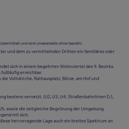
ermittelt und sind unsererseits ohne Gewähr.
ler und dem zu vermittelnden Dritten ein familiäres oder
indet sich in einem begehrten Wohnviertel des 9. Bezirks.
fußläufig erreichbar.
die Votivkirche, Rathausplatz, Börse, am Hof und
ng bestens vernetzt. (U2, U3, U4, Straßenbahnlinien D,1,
U5, sowie die zeitgleiche Begrünung der Umgebung
gend mit sich.
 diese hervorragende Lage auch ein breites Spektrum an