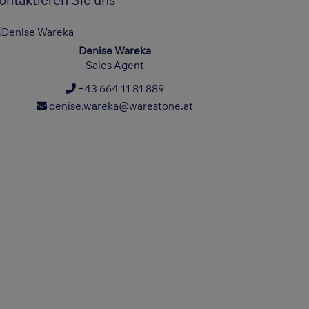
ontaktieren Sie uns
Denise Wareka
Sales Agent
+43 664 11 81 889
denise.wareka@warestone.at