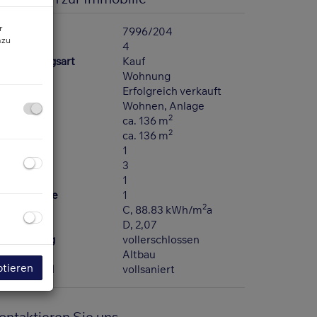
r
bjektnr.
7996/204
azu
immer
4
ermarktungsart
Kauf
bjektart
Wohnung
aufpreis
Erfolgreich verkauft
utzungsart
Wohnen
Anlage
2
läche
ca. 136 m
2
ohnfläche
ca. 136 m
äder
1
C
3
ller
1
bstellräume
1
2
WB
C, 88.83 kWh/m
a
GEE
D, 2,07
rschließung
vollerschlossen
auart
Altbau
ptieren
auszustand
vollsaniert