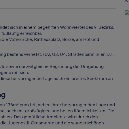
K
indet sich in einem begehrten Wohnviertel des 9. Bezirks.
fußläufig erreichbar.
die Votivkirche, Rathausplatz, Börse, am Hof und
ng bestens vernetzt. (U2, U3, U4, Straßenbahnlinien D,1,
U5, sowie die zeitgleiche Begrünung der Umgebung
gend mit sich.
 diese hervorragende Lage auch ein breites Spektrum an
ng
on 136m² punktet, neben ihrer hervorragenden Lage und
e, auch mit großzügigen und hellen Räumlichkeiten. Die
rahlen. Das gemütliche Ambiente wird durch den
k, die Jugendstil-Ornamente und die wunderschönen