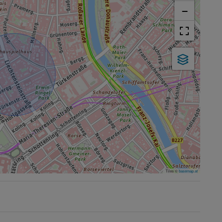
−
Tiles ©
basemap.at