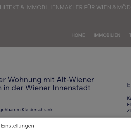
HOME
IMMOBILIEN
mer Wohnung mit Alt-Wiener
E
 in der Wiener Innenstadt
K
F
Z
 Einstellungen
B