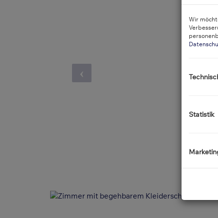
Wir möchte
Verbesser
personenb
Datenschu
Technisc
Statistik
Marketin
rem Kleiderschrank