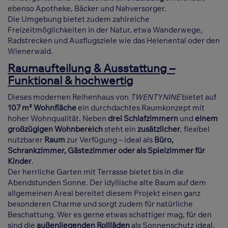
ebenso Apotheke, Bäcker und Nahversorger.
Die Umgebung bietet zudem zahlreiche
Freizeitmöglichkeiten in der Natur, etwa Wanderwege,
Radstrecken und Ausflugsziele wie das Helenental oder den
Wienerwald.
Raumaufteilung & Ausstattung –
Funktional & hochwertig
Dieses modernen Reihenhaus von
TWENTYNINE
bietet auf
107 m² Wohnfläche
ein durchdachtes Raumkonzept mit
hoher Wohnqualität. Neben
drei Schlafzimmern
und
einem
großzügigen Wohnbereich
steht ein
zusätzlicher
, flexibel
nutzbarer
Raum
zur Verfügung – ideal als
Büro,
Schrankzimmer, Gästezimmer oder als Spielzimmer für
Kinder
.
Der herrliche Garten mit Terrasse bietet bis in die
Abendstunden Sonne. Der idyllische alte Baum auf dem
allgemeinen Areal bereitet diesem Projekt einen ganz
besonderen Charme und sorgt zudem für natürliche
Beschattung. Wer es gerne etwas schattiger mag, für den
sind die
außenliegenden Rollläden
als Sonnenschutz ideal.