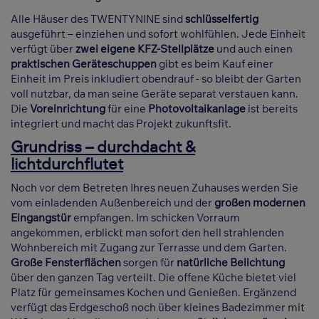
Alle Häuser des TWENTYNINE sind
schlüsselfertig
ausgeführt – einziehen und sofort wohlfühlen. Jede Einheit
verfügt über
zwei eigene KFZ-Stellplätze
und auch einen
praktischen Geräteschuppen
gibt es beim Kauf einer
Einheit im Preis inkludiert obendrauf - so bleibt der Garten
voll nutzbar, da man seine Geräte separat verstauen kann.
Die
Voreinrichtung
für eine
Photovoltaikanlage
ist bereits
integriert und macht das Projekt zukunftsfit.
Grundriss – durchdacht &
lichtdurchflutet
Noch vor dem Betreten Ihres neuen Zuhauses werden Sie
vom einladenden Außenbereich und der
großen modernen
Eingangstür
empfangen. Im schicken Vorraum
angekommen, erblickt man sofort den hell strahlenden
Wohnbereich mit Zugang zur Terrasse und dem Garten.
Große Fensterflächen
sorgen für
natürliche Belichtung
über den ganzen Tag verteilt. Die offene Küche bietet viel
Platz für gemeinsames Kochen und Genießen. Ergänzend
verfügt das Erdgeschoß noch über kleines Badezimmer mit