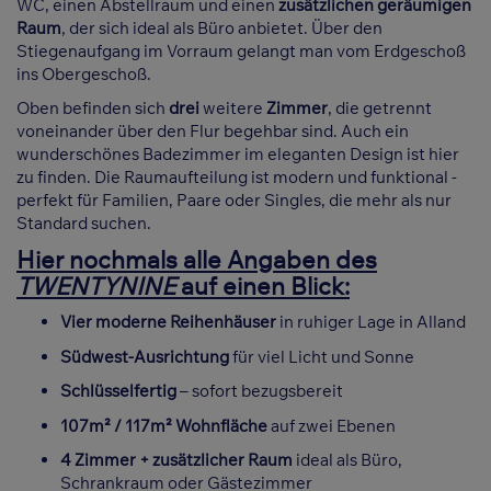
WC, einen Abstellraum und einen
zusätzlichen geräumigen
Raum
, der sich ideal als Büro anbietet. Über den
Stiegenaufgang im Vorraum gelangt man vom Erdgeschoß
ins Obergeschoß.
Oben befinden sich
drei
weitere
Zimmer
, die getrennt
voneinander über den Flur begehbar sind. Auch ein
wunderschönes Badezimmer im eleganten Design ist hier
zu finden. Die Raumaufteilung ist modern und funktional -
perfekt für Familien, Paare oder Singles, die mehr als nur
Standard suchen.
Hier nochmals alle Angaben des
TWENTYNINE
auf einen Blick:
Vier moderne Reihenhäuser
in ruhiger Lage in Alland
Südwest-Ausrichtung
für viel Licht und Sonne
Schlüsselfertig
– sofort bezugsbereit
107m² / 117m² Wohnfläche
auf zwei Ebenen
4 Zimmer + zusätzlicher Raum
ideal als Büro,
Schrankraum oder Gästezimmer