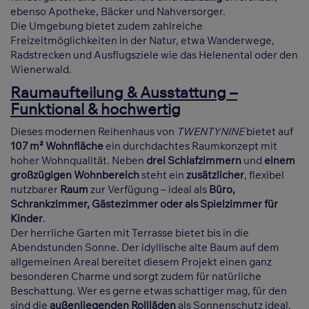
ebenso Apotheke, Bäcker und Nahversorger.
Die Umgebung bietet zudem zahlreiche
Freizeitmöglichkeiten in der Natur, etwa Wanderwege,
Radstrecken und Ausflugsziele wie das Helenental oder den
Wienerwald.
Raumaufteilung & Ausstattung –
Funktional & hochwertig
Dieses modernen Reihenhaus von
TWENTYNINE
bietet auf
107 m² Wohnfläche
ein durchdachtes Raumkonzept mit
hoher Wohnqualität. Neben
drei Schlafzimmern
und
einem
großzügigen Wohnbereich
steht ein
zusätzlicher
, flexibel
nutzbarer
Raum
zur Verfügung – ideal als
Büro,
Schrankzimmer, Gästezimmer oder als Spielzimmer für
Kinder
.
Der herrliche Garten mit Terrasse bietet bis in die
Abendstunden Sonne. Der idyllische alte Baum auf dem
allgemeinen Areal bereitet diesem Projekt einen ganz
besonderen Charme und sorgt zudem für natürliche
Beschattung. Wer es gerne etwas schattiger mag, für den
sind die
außenliegenden Rollläden
als Sonnenschutz ideal.