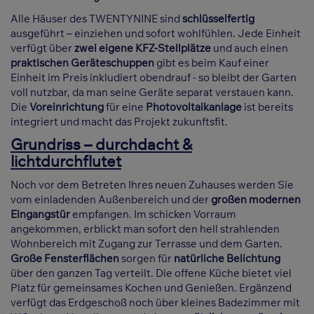
Alle Häuser des TWENTYNINE sind
schlüsselfertig
ausgeführt – einziehen und sofort wohlfühlen. Jede Einheit
verfügt über
zwei eigene KFZ-Stellplätze
und auch einen
praktischen Geräteschuppen
gibt es beim Kauf einer
Einheit im Preis inkludiert obendrauf - so bleibt der Garten
voll nutzbar, da man seine Geräte separat verstauen kann.
Die
Voreinrichtung
für eine
Photovoltaikanlage
ist bereits
integriert und macht das Projekt zukunftsfit.
Grundriss – durchdacht &
lichtdurchflutet
Noch vor dem Betreten Ihres neuen Zuhauses werden Sie
vom einladenden Außenbereich und der
großen modernen
Eingangstür
empfangen. Im schicken Vorraum
angekommen, erblickt man sofort den hell strahlenden
Wohnbereich mit Zugang zur Terrasse und dem Garten.
Große Fensterflächen
sorgen für
natürliche Belichtung
über den ganzen Tag verteilt. Die offene Küche bietet viel
Platz für gemeinsames Kochen und Genießen. Ergänzend
verfügt das Erdgeschoß noch über kleines Badezimmer mit