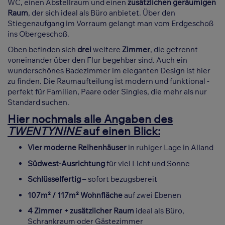
WC, einen Abstellraum und einen
zusätzlichen geräumigen
Raum
, der sich ideal als Büro anbietet. Über den
Stiegenaufgang im Vorraum gelangt man vom Erdgeschoß
ins Obergeschoß.
Oben befinden sich
drei
weitere
Zimmer
, die getrennt
voneinander über den Flur begehbar sind. Auch ein
wunderschönes Badezimmer im eleganten Design ist hier
zu finden. Die Raumaufteilung ist modern und funktional -
perfekt für Familien, Paare oder Singles, die mehr als nur
Standard suchen.
Hier nochmals alle Angaben des
TWENTYNINE
auf einen Blick:
Vier moderne Reihenhäuser
in ruhiger Lage in Alland
Südwest-Ausrichtung
für viel Licht und Sonne
Schlüsselfertig
– sofort bezugsbereit
107m² / 117m² Wohnfläche
auf zwei Ebenen
4 Zimmer + zusätzlicher Raum
ideal als Büro,
Schrankraum oder Gästezimmer