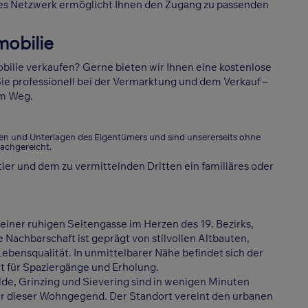
es Netzwerk ermöglicht Ihnen den Zugang zu passenden
mobilie
ilie verkaufen? Gerne bieten wir Ihnen eine kostenlose
ie professionell bei der Vermarktung und dem Verkauf –
im Weg.
en und Unterlagen des Eigentümers und sind unsererseits ohne
achgereicht.
ler und dem zu vermittelnden Dritten ein familiäres oder
einer ruhigen Seitengasse im Herzen des 19. Bezirks,
Nachbarschaft ist geprägt von stilvollen Altbauten,
bensqualität. In unmittelbarer Nähe befindet sich der
t für Spaziergänge und Erholung.
lde, Grinzing und Sievering sind in wenigen Minuten
ir dieser Wohngegend. Der Standort vereint den urbanen