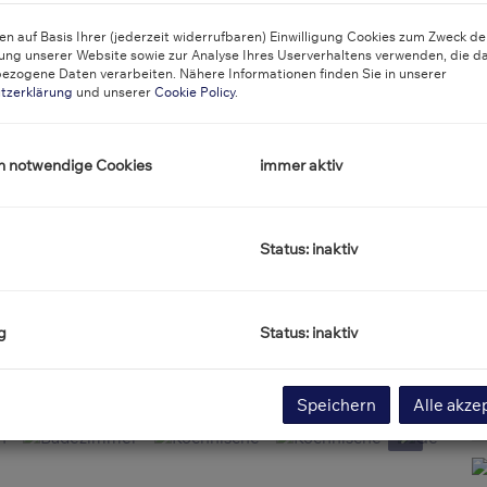
n auf Basis Ihrer (jederzeit widerrufbaren) Einwilligung Cookies zum Zweck de
O
ung unserer Website sowie zur Analyse Ihres Userverhaltens verwenden, die d
Z
ezogene Daten verarbeiten. Nähere Informationen finden Sie in unserer
V
tzerklärung
und unserer
Cookie Policy
.
O
K
N
h notwendige Cookies
immer aktiv
F
W
B
Status: inaktiv
W
B
A
E
g
Status: inaktiv
B
Zimmer
Speichern
Alle akze
K