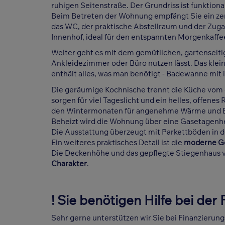
ruhigen Seitenstraße. Der Grundriss ist funktiona
Beim Betreten der Wohnung empfängt Sie ein zen
das WC, der praktische Abstellraum und der Zuga
Innenhof, ideal für den entspannten Morgenkaffee
Weiter geht es mit dem gemütlichen, gartenseiti
Ankleidezimmer oder Büro nutzen lässt. Das klei
enthält alles, was man benötigt - Badewanne mit
Die geräumige Kochnische trennt die Küche vom
sorgen für viel Tageslicht und ein helles, offenes
den Wintermonaten für angenehme Wärme und B
Beheizt wird die Wohnung über eine Gasetagenh
Die Ausstattung überzeugt mit Parkettböden in 
Ein weiteres praktisches Detail ist die
moderne G
Die Deckenhöhe und das gepflegte Stiegenhaus 
Charakter
.
! Sie benötigen Hilfe bei der
Sehr gerne unterstützen wir Sie bei Finanzierun