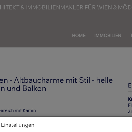
HOME
IMMOBILIEN
en - Altbaucharme mit Stil - helle
E
n und Balkon
K
F
Z
 Einstellungen
B