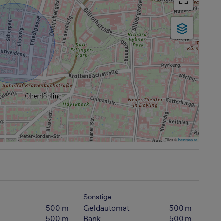
Tiles ©
basemap.at
Sonstige
500 m
Geldautomat
500 m
500 m
Bank
500 m