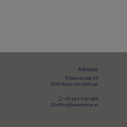
Adresse
Bahnstraße 59
2345 Brunn am Gebirge
+43 664 11 81 889
office@warestone.at