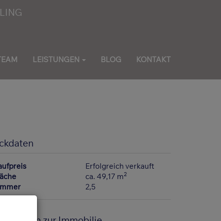
TEAM
LEISTUNGEN
BLOG
KONTAKT
ckdaten
aufpreis
Erfolgreich verkauft
2
läche
ca. 49,17 m
immer
2,5
asisdaten zur Immobilie