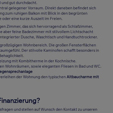
l und gut durchdacht.
tral gelegener Vorraum. Direkt daneben befindet sich
ng zum ruhigen Balkon mit Blick in den begrünten
 oder eine kurze Auszeit im Freien.
gen Zimmer, das sich hervorragend als Schlafzimmer,
ne aber feine Badezimmer mit stilvollem Lichtschacht
 integrierter Dusche, Waschtisch und Handtuchtrockner.
 großzügigen Wohnbereich. Die großen Fensterflächen
 Raumgefühl. Der stilvolle Kaminofen schafft besonders in
ehaglichkeit.
eizung mit Kombitherme in der Kochnische.
den Wohnräumen, sowie eleganten Fliesen in Bad und WC.
egensprechanlage
verleihen der Wohnung den typischen
Altbaucharme mit
 Finanzierung?
gsfragen und stellen auf Wunsch den Kontakt zu unseren