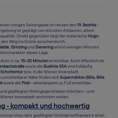
, einer ruhigen Seitengasse im Herzen des
19. Bezirks
–
ebung ist geprägt von stilvollen Altbauten, altem
alität. Direkt gegenüber liegt der malerische
Hugo-
er den Weg ins Grüne zwischendurch.
Walde
,
Grinzing
und
Sievering
sind in wenigen Minuten
ohncharakter dieser Lage.
Auto in ca.
15–20 Minuten
erreichbar. Auch öffentlich ist
tenbachstraße
sowie die
Buslinie 35A
sind fußläufig
Schottentor
bzw. in die Wiener Innenstadt.
n unmittelbarer Nähe finden sich
Supermärkte (Billa, Billa
ik
sowie die
Post
– alles bequem zu Fuß erreichbar.
higen und gepflegten Wohngegend leben möchten – und
r Wiener Innenstadt verzichten wollen.
ng - kompakt und hochwertig
schoss eines sehr gepflegten Gründerzeithauses in einer