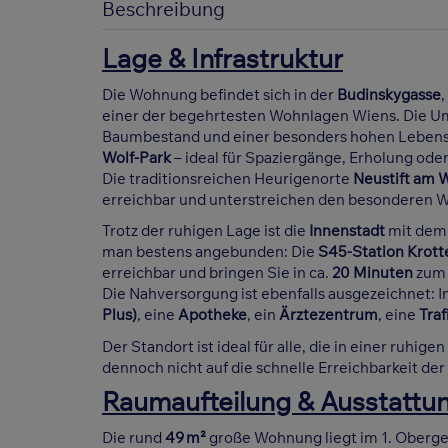
Beschreibung
Lage & Infrastruktur
Die Wohnung befindet sich in der
Budinskygasse
einer der begehrtesten Wohnlagen Wiens. Die Umg
Baumbestand und einer besonders hohen Lebensqu
Wolf-Park
– ideal für Spaziergänge, Erholung od
Die traditionsreichen Heurigenorte
Neustift am 
erreichbar und unterstreichen den besonderen W
Trotz der ruhigen Lage ist die
Innenstadt
mit dem 
man bestens angebunden: Die
S45-Station Krot
erreichbar und bringen Sie in ca.
20 Minuten
zum
Die Nahversorgung ist ebenfalls ausgezeichnet: I
Plus)
, eine
Apotheke
, ein
Ärztezentrum
, eine
Traf
Der Standort ist ideal für alle, die in einer ru
dennoch nicht auf die schnelle Erreichbarkeit de
Raumaufteilung & Ausstattu
Die rund
49 m²
große Wohnung liegt im 1. Oberge