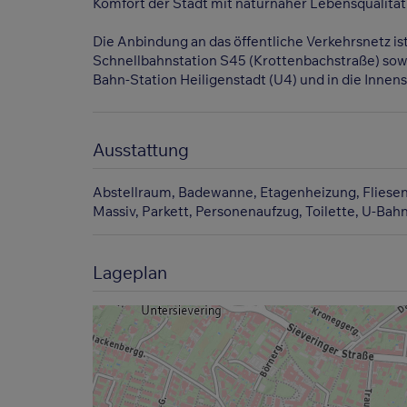
Komfort der Stadt mit naturnaher Lebensqualität
Die Anbindung an das öffentliche Verkehrsnetz i
Schnellbahnstation S45 (Krottenbachstraße) sowie
Bahn-Station Heiligenstadt (U4) und in die Innens
Ausstattung
Abstellraum
Badewanne
Etagenheizung
Fliese
Massiv
Parkett
Personenaufzug
Toilette
U-Bah
Lageplan