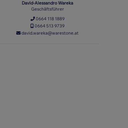
David-Alessandro Wareka
Geschäftsführer
0664 118 1889
0664 513 9739
david.wareka@warestone.at