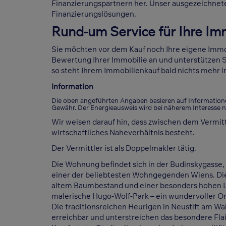
Finanzierungspartnern her. Unser ausgezeichnet
Finanzierungslösungen.
Rund-um Service für Ihre Im
Sie möchten vor dem Kauf noch Ihre eigene Immob
Bewertung Ihrer Immobilie an und unterstützen S
so steht Ihrem Immobilienkauf bald nichts mehr 
Information
Die oben angeführten Angaben basieren auf Information
Gewähr. Der Energieausweis wird bei näherem Interesse n
Wir weisen darauf hin, dass zwischen dem Vermitt
wirtschaftliches Naheverhältnis besteht.
Der Vermittler ist als Doppelmakler tätig.
Die Wohnung befindet sich in der Budinskygasse, 
einer der beliebtesten Wohngegenden Wiens. Die 
altem Baumbestand und einer besonders hohen Le
malerische Hugo-Wolf-Park – ein wundervoller Or
Die traditionsreichen Heurigen in Neustift am Wa
erreichbar und unterstreichen das besondere Fla