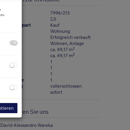
r
bjektnr.
7996/213
azu
immer
2,5
ermarktungsart
Kauf
bjektart
Wohnung
aufpreis
Erfolgreich verkauft
utzungsart
Wohnen
Anlage
2
läche
ca. 49,17 m
2
ohnfläche
ca. 49,17 m
äder
1
C
1
alkone
1
bstellräume
1
rschließung
vollerschlossen
eziehbar
sofort
ptieren
ontaktieren Sie uns