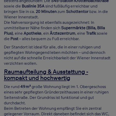
bestens angebunden: Die
S45-Station Krottenbachstraße
sowie die
Buslinie 35A
sind fußläufig erreichbar und
bringen Sie in ca.
20 Minuten
zum
Schottentor
bzw. in die
Wiener Innenstadt.
Die Nahversorgung ist ebenfalls ausgezeichnet: In
unmittelbarer Nähe finden sich
Supermärkte (Billa, Billa
Plus)
, eine
Apotheke
, ein
Ärztezentrum
, eine
Trafik
sowie
die
Post
– alles bequem zu Fuß erreichbar.
Der Standort ist ideal für alle, die in einer ruhigen und
gepflegten Wohngegend leben möchten – und dennoch
nicht auf die schnelle Erreichbarkeit der Wiener Innenstadt
verzichten wollen.
Raumaufteilung & Ausstattung -
kompakt und hochwertig
Die rund
49 m²
große Wohnung liegt im 1. Obergeschoss
eines sehr gepflegten Gründerzeithauses in einer ruhigen
Seitenstraße. Der Grundriss ist funktional und gut
durchdacht.
Beim Betreten der Wohnung empfängt Sie ein zentral
gelegener Vorraum. Direkt daneben befindet sich das WC,