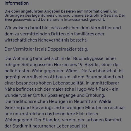
Information
Die oben angeführten Angaben basieren auf Informationen und
Unterlagen des Eigentümers und sind unsererseits ohne Gewähr. Der
Energieausweis wird bei näherem Interesse nachgereicht.
Wir weisen darauf hin, dass zwischen dem Vermittler und
dem zu vermittelnden Dritten ein familiäres oder
wirtschaftliches Naheverhältnis besteht.
Der Vermittler ist als Doppelmakler tätig.
Die Wohnung befindet sich in der Budinskygasse, einer
ruhigen Seitengasse im Herzen des 19. Bezirks, einer der
beliebtesten Wohngegenden Wiens. Die Nachbarschaft ist
geprägt von stilvollen Altbauten, altem Baumbestand und
einer besonders hohen Lebensqualität. In unmittelbarer
Nähe befindet sich der malerische Hugo-Wolf-Park – ein
wundervoller Ort für Spaziergänge und Erholung.
Die traditionsreichen Heurigen in Neustift am Walde,
Grinzing und Sievering sind in wenigen Minuten erreichbar
und unterstreichen das besondere Flair dieser
Wohngegend. Der Standort vereint den urbanen Komfort
der Stadt mit naturnaher Lebensqualität.