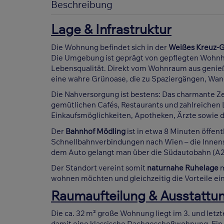
Beschreibung
Lage & Infrastruktur
Die Wohnung befindet sich in der
Weißes Kreuz-
Die Umgebung ist geprägt von gepflegten Wohn
Lebensqualität. Direkt vom Wohnraum aus genieß
eine wahre Grünoase, die zu Spaziergängen, Wand
Die Nahversorgung ist bestens: Das charmante Z
gemütlichen Cafés, Restaurants und zahlreichen 
Einkaufsmöglichkeiten, Apotheken, Ärzte sowie d
Der
Bahnhof Mödling
ist in etwa 8 Minuten öffen
Schnellbahnverbindungen nach Wien – die Innensta
dem Auto gelangt man über die Südautobahn (A2)
Der Standort vereint somit
naturnahe Ruhelage
m
wohnen möchten und gleichzeitig die Vorteile ei
Raumaufteilung & Ausstattun
Die ca. 32 m² große Wohnung liegt im 3. und letz
damit eine klassische Dachgeschoßwohnung. Ein