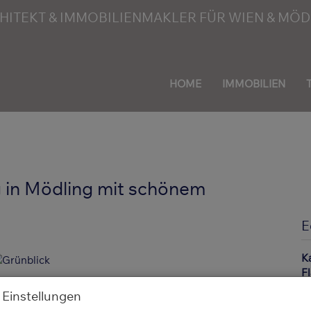
HOME
IMMOBILIEN
in Mödling mit schönem
E
K
F
Z
 Einstellungen