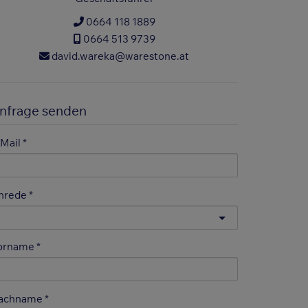
0664 118 1889
0664 513 9739
david.wareka@warestone.at
nfrage senden
-Mail
nrede
orname
achname