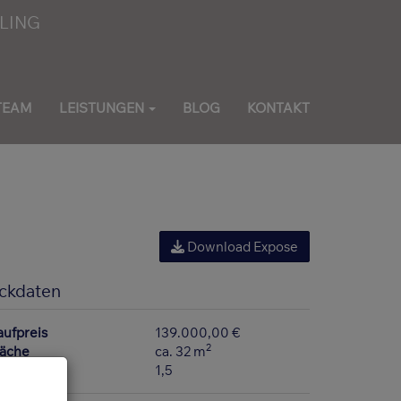
TEAM
LEISTUNGEN
BLOG
KONTAKT
Download Expose
ckdaten
aufpreis
139.000,00 €
2
läche
ca. 32 m
immer
1,5