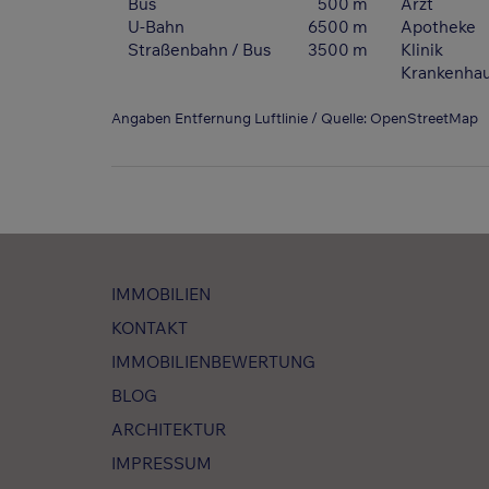
Bus
500 m
Arzt
U-Bahn
6500 m
Apotheke
Straßenbahn / Bus
3500 m
Klinik
Krankenha
Angaben Entfernung Luftlinie / Quelle: OpenStreetMap
IMMOBILIEN
KONTAKT
IMMOBILIENBEWERTUNG
BLOG
ARCHITEKTUR
IMPRESSUM