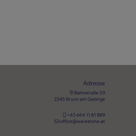
Adresse
Bahnstraße 59
2345 Brunn am Gebirge
+43 664 11 81 889
office@warestone.at