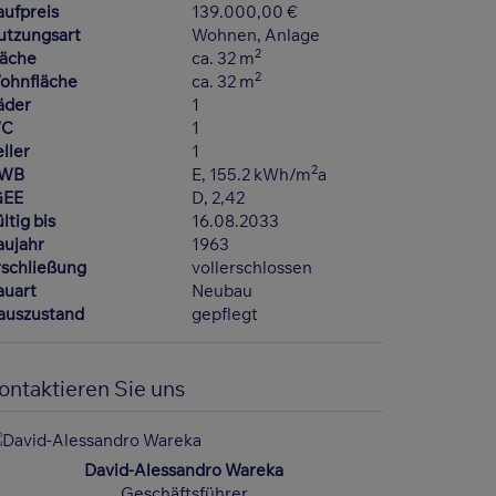
aufpreis
139.000,00 €
utzungsart
Wohnen
Anlage
2
läche
ca. 32 m
2
ohnfläche
ca. 32 m
äder
1
C
1
ller
1
2
WB
E, 155.2 kWh/m
a
GEE
D, 2,42
ltig bis
16.08.2033
aujahr
1963
rschließung
vollerschlossen
auart
Neubau
auszustand
gepflegt
ontaktieren Sie uns
David-Alessandro Wareka
Geschäftsführer