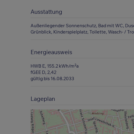
Ausstattung
Außenliegender Sonnenschutz
Bad mit WC
Dus
Grünblick
Kinderspielplatz
Toilette
Wasch- / Tr
Energieausweis
2
HWB
E, 155.2 kWh/m
a
fGEE
D, 2,42
gültig bis
16.08.2033
Lageplan