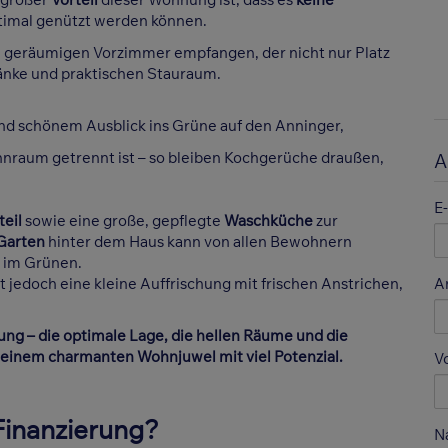
timal genützt werden können.
geräumigen Vorzimmer empfangen, der nicht nur Platz
ränke und praktischen Stauraum.
nd schönem Ausblick ins Grüne auf den Anninger,
hnraum getrennt ist – so bleiben Kochgerüche draußen,
A
E
teil
sowie eine große, gepflegte
Waschküche
zur
Garten
hinter dem Haus kann von allen Bewohnern
m im Grünen.
 jedoch eine kleine Auffrischung mit frischen Anstrichen,
A
ung – die optimale Lage, die hellen Räume und die
einem charmanten Wohnjuwel mit viel Potenzial.
V
 Finanzierung?
N