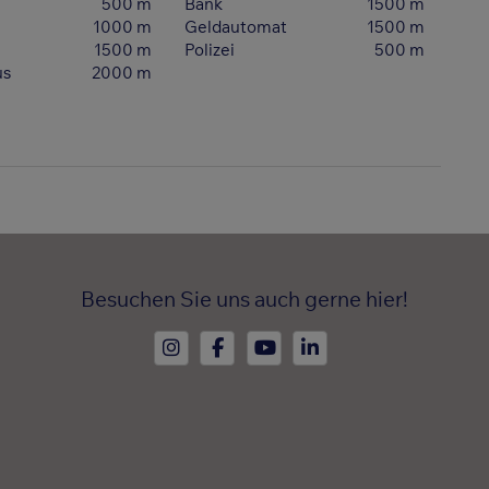
500 m
Bank
1500 m
1000 m
Geldautomat
1500 m
1500 m
Polizei
500 m
us
2000 m
Besuchen Sie uns auch gerne hier!