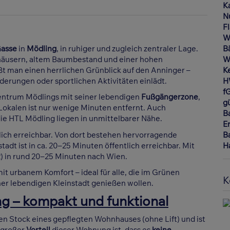
K
N
F
W
Gasse
in
Mödling
, in ruhiger und zugleich zentraler Lage.
B
häusern, altem Baumbestand und einer hohen
W
t man einen herrlichen Grünblick auf den Anninger –
Ke
erungen oder sportlichen Aktivitäten einlädt.
H
f
entrum Mödlings mit seiner lebendigen
Fußgängerzone
,
gü
Lokalen ist nur wenige Minuten entfernt. Auch
B
ie HTL Mödling liegen in unmittelbarer Nähe.
E
tlich erreichbar. Von dort bestehen hervorragende
B
dt ist in ca. 20–25 Minuten öffentlich erreichbar. Mit
H
 in rund 20–25 Minuten nach Wien.
it urbanem Komfort – ideal für alle, die im Grünen
K
ner lebendigen Kleinstadt genießen wollen.
g – kompakt und funktional
ten Stock eines gepflegten Wohnhauses (ohne Lift) und ist
 großer
Vorteil
dieser Wohnung ist, dass es
keine