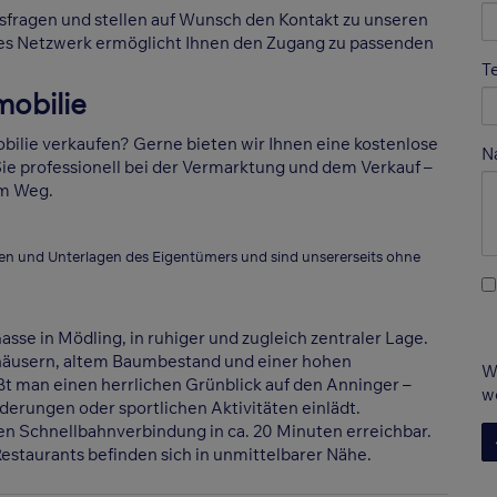
gsfragen und stellen auf Wunsch den Kontakt zu unseren
es Netzwerk ermöglicht Ihnen den Zugang zu passenden
T
mobilie
ilie verkaufen? Gerne bieten wir Ihnen eine kostenlose
N
ie professionell bei der Vermarktung und dem Verkauf –
im Weg.
en und Unterlagen des Eigentümers und sind unsererseits ohne
sse in Mödling, in ruhiger und zugleich zentraler Lage.
häusern, altem Baumbestand und einer hohen
W
t man einen herrlichen Grünblick auf den Anninger –
w
erungen oder sportlichen Aktivitäten einlädt.
en Schnellbahnverbindung in ca. 20 Minuten erreichbar.
estaurants befinden sich in unmittelbarer Nähe.