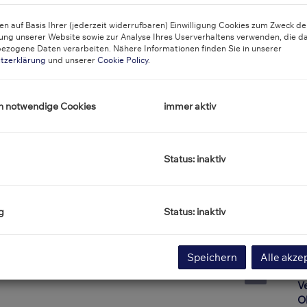
P
n auf Basis Ihrer (jederzeit widerrufbaren) Einwilligung Cookies zum Zweck de
ung unserer Website sowie zur Analyse Ihres Userverhaltens verwenden, die d
ezogene Daten verarbeiten. Nähere Informationen finden Sie in unserer
K
tzerklärung
und unserer
Cookie Policy
.
B
W
h notwendige Cookies
immer aktiv
m
Pr
G
Status: inaktiv
G
g
Status: inaktiv
B
Wohnanlage
O
Speichern
Alle akze
Z
V
O