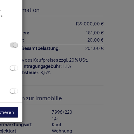
reisinformation
r
azu
aufpreis:
139.000,00 €
etriebskosten:
181,00 €
armwasser:
20,00 €
onatliche Gesamtbelastung:
201,00 €
ovision:
3% des Kaufpreises zzgl. 20% USt.
rundbucheintragungsgebühr:
1,1%
runderwerbsteuer:
3,5%
asisdaten zur Immobilie
bjektnr.
7996/220
ptieren
immer
1,5
ermarktungsart
Kauf
bjektart
Wohnung