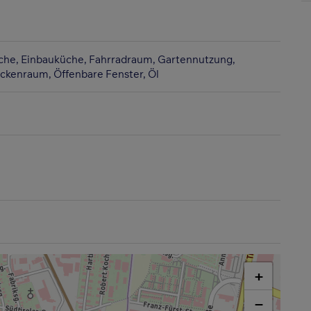
che
Einbauküche
Fahrradraum
Gartennutzung
ockenraum
Öffenbare Fenster
Öl
+
−