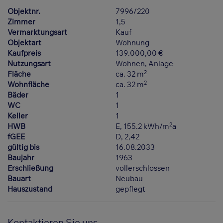
Objektnr.
7996/220
Zimmer
1,5
Vermarktungsart
Kauf
Objektart
Wohnung
Kaufpreis
139.000,00 €
Nutzungsart
Wohnen
Anlage
2
Fläche
ca. 32 m
2
Wohnfläche
ca. 32 m
Bäder
1
WC
1
Keller
1
2
HWB
E, 155.2 kWh/m
a
fGEE
D, 2,42
gültig bis
16.08.2033
Baujahr
1963
Erschließung
vollerschlossen
Bauart
Neubau
Hauszustand
gepflegt
Kontaktieren Sie uns