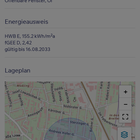
Öffenbare Fenster
Öl
Energieausweis
2
HWB
E, 155.2 kWh/m
a
fGEE
D, 2,42
gültig bis
16.08.2033
Lageplan
+
−