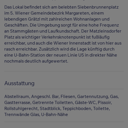
Das Lokal befindet sich am belebten Siebenbrunnenplatz
im 5. Wiener Gemeindebezirk Margareten, einem
lebendigen Grätzl mit zahlreichen Wohnanlagen und
Geschäften. Die Umgebung sorgt für eine hohe Frequenz
an Stammgästen und Laufkundschaft. Der Matzleinsdorfer
Platz als wichtiger Verkehrsknotenpunkt ist fußläufig
erreichbar, und auch die Wiener Innenstadt ist von hier aus
rasch erreichbar. Zusätzlich wird die Lage künftig durch
eine U-Bahn-Station der neuen Linie U5 in direkter Nähe
nochmals deutlich aufgewertet.
Ausstattung
Abstellraum
Angeschl. Bar
Fliesen
Gartennutzung
Gas
Gastterrasse
Getrennte Toiletten
Gäste-WC
Pissoir
Rollstuhlgerecht
Stadtblick
Teppichboden
Toilette
Trennwände Glas
U-Bahn-Nähe