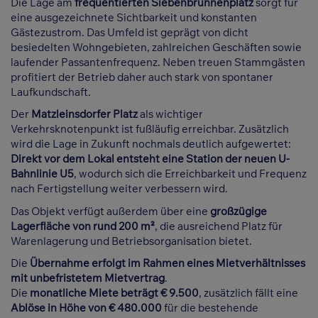
Die Lage am
frequentierten Siebenbrunnenplatz
sorgt für
eine ausgezeichnete Sichtbarkeit und konstanten
Gästezustrom. Das Umfeld ist geprägt von dicht
besiedelten Wohngebieten, zahlreichen Geschäften sowie
laufender Passantenfrequenz. Neben treuen Stammgästen
profitiert der Betrieb daher auch stark von spontaner
Laufkundschaft.
Der
Matzleinsdorfer Platz
als wichtiger
Verkehrsknotenpunkt ist fußläufig erreichbar. Zusätzlich
wird die Lage in Zukunft nochmals deutlich aufgewertet:
Direkt vor dem Lokal entsteht eine Station der neuen U-
Bahnlinie U5
, wodurch sich die Erreichbarkeit und Frequenz
nach Fertigstellung weiter verbessern wird.
Das Objekt verfügt außerdem über eine
großzügige
Lagerfläche von rund 200 m²
, die ausreichend Platz für
Warenlagerung und Betriebsorganisation bietet.
Die
Übernahme erfolgt im Rahmen eines Mietverhältnisses
mit unbefristetem Mietvertrag
.
Die
monatliche Miete beträgt € 9.500
, zusätzlich fällt eine
Ablöse in Höhe von € 480.000
für die bestehende