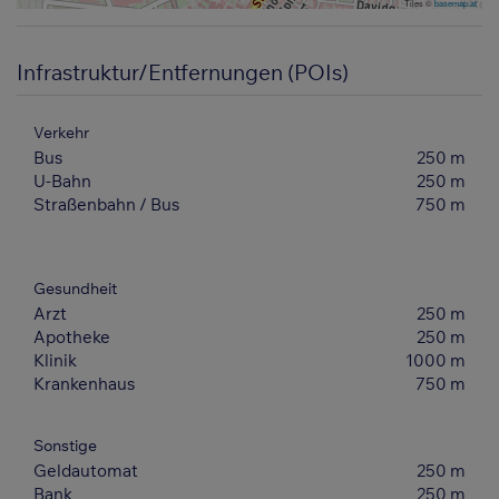
Tiles ©
basemap.at
Infrastruktur/Entfernungen (POIs)
Verkehr
Bus
250 m
U-Bahn
250 m
Straßenbahn / Bus
750 m
Gesundheit
Arzt
250 m
Apotheke
250 m
Klinik
1000 m
Krankenhaus
750 m
Sonstige
Geldautomat
250 m
Bank
250 m