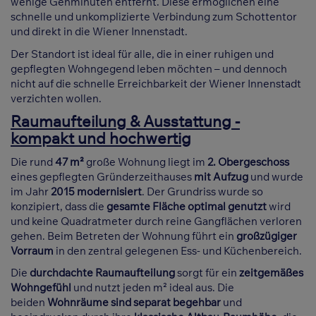
wenige Gehminuten entfernt. Diese ermöglichen eine
schnelle und unkomplizierte Verbindung zum Schottentor
und direkt in die Wiener Innenstadt.
Der Standort ist ideal für alle, die in einer ruhigen und
gepflegten Wohngegend leben möchten – und dennoch
nicht auf die schnelle Erreichbarkeit der Wiener Innenstadt
verzichten wollen.
Raumaufteilung & Ausstattung -
kompakt und hochwertig
Die rund
47 m²
große Wohnung liegt im
2. Obergeschoss
eines gepflegten Gründerzeithauses
mit Aufzug
und wurde
im Jahr
2015 modernisiert
. Der Grundriss wurde so
konzipiert, dass die
gesamte Fläche optimal genutzt
wird
und keine Quadratmeter durch reine Gangflächen verloren
gehen. Beim Betreten der Wohnung führt ein
großzügiger
Vorraum
in den zentral gelegenen Ess- und Küchenbereich.
Die
durchdachte Raumaufteilung
sorgt für ein
zeitgemäßes
Wohngefühl
und nutzt jeden m² ideal aus. Die
beiden
Wohnräume sind separat begehbar
und