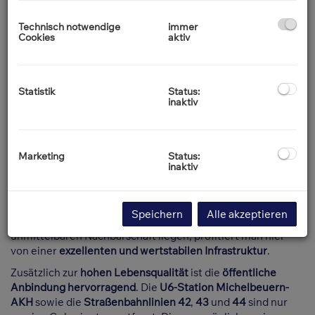
Technisch notwendige
immer
Cookies
aktiv
Beschreibung
Lage & Infrastruktur
Statistik
Status:
inaktiv
Die
Theresienstraße
bietet ein Wohnumfeld, das durch
seine erstklassige Nahversorgung und zentrale Lage glänzt.
In direkter Umgebung befinden sich zahlreiche
Supermärkte, traditionelle Bäckereien und Apotheken, die
Marketing
Status:
bequem zu Fuß erreichbar sind. Das
gastronomische Leben
inaktiv
rund um das Kreuzgassenviertel und die
Währinger Straße
bietet eine große Auswahl an
Cafés
und
Restaurants
, die
den besonderen Charakter dieses Viertels prägen. Da das
Speichern
Alle akzeptieren
AKH
sowie namhafte
medizinische Einrichtungen
in der
unmittelbaren Nachbarschaft liegen, profitiert man hier
von einer
exzellenten und wertstabilen Infrastruktur
.
Zusätzlich zur
hohen Lebensqualität
ist die
öffentliche
Anbindung hervorragend
. Die
U6-Station Michelbeuern-
AKH
sowie die
Straßenbahnlinien 42
,
43
und
44
sind nur