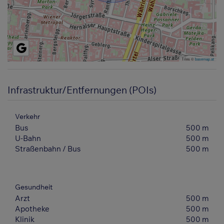
Tiles ©
basemap.at
Infrastruktur/Entfernungen (POIs)
Verkehr
Bus
500 m
U-Bahn
500 m
Straßenbahn / Bus
500 m
Gesundheit
Arzt
500 m
Apotheke
500 m
Klinik
500 m