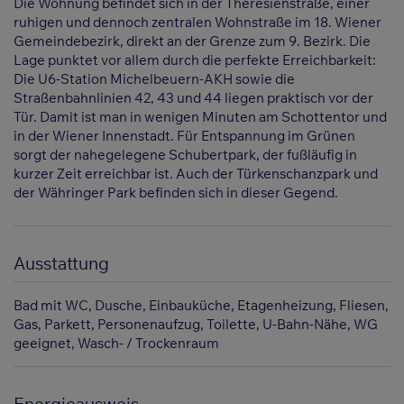
Die Wohnung befindet sich in der Theresienstraße, einer
ruhigen und dennoch zentralen Wohnstraße im 18. Wiener
Gemeindebezirk, direkt an der Grenze zum 9. Bezirk. Die
Lage punktet vor allem durch die perfekte Erreichbarkeit:
Die U6-Station Michelbeuern-AKH sowie die
Straßenbahnlinien 42, 43 und 44 liegen praktisch vor der
Tür. Damit ist man in wenigen Minuten am Schottentor und
in der Wiener Innenstadt. Für Entspannung im Grünen
sorgt der nahegelegene Schubertpark, der fußläufig in
kurzer Zeit erreichbar ist. Auch der Türkenschanzpark und
der Währinger Park befinden sich in dieser Gegend.
Ausstattung
Bad mit WC
Dusche
Einbauküche
Etagenheizung
Fliesen
Gas
Parkett
Personenaufzug
Toilette
U-Bahn-Nähe
WG
geeignet
Wasch- / Trockenraum
Energieausweis