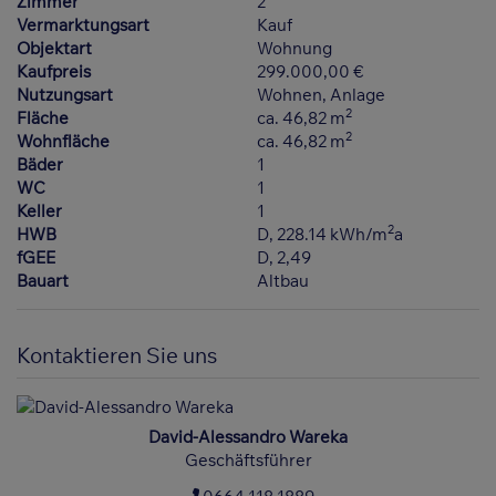
Zimmer
2
Vermarktungsart
Kauf
Objektart
Wohnung
Kaufpreis
299.000,00 €
Nutzungsart
Wohnen
Anlage
2
Fläche
ca. 46,82 m
2
Wohnfläche
ca. 46,82 m
Bäder
1
WC
1
Keller
1
2
HWB
D, 228.14 kWh/m
a
fGEE
D, 2,49
Bauart
Altbau
Kontaktieren Sie uns
David-Alessandro Wareka
Geschäftsführer