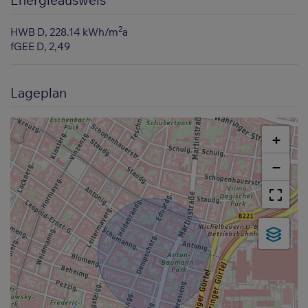
2
HWB
D, 228.14 kWh/m
a
fGEE
D, 2,49
Lageplan
+
−