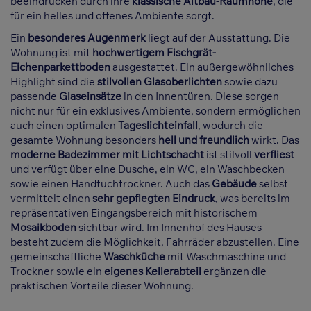
beeindrucken durch ihre
klassische Altbau-Raumhöhe
, die
für ein helles und offenes Ambiente sorgt.
Ein
besonderes Augenmerk
liegt auf der Ausstattung. Die
Wohnung ist mit
hochwertigem Fischgrät-
Eichenparkettboden
ausgestattet. Ein außergewöhnliches
Highlight sind die
stilvollen Glasoberlichten
sowie dazu
passende
Glaseinsätze
in den Innentüren. Diese sorgen
nicht nur für ein exklusives Ambiente, sondern ermöglichen
auch einen optimalen
Tageslichteinfall
, wodurch die
gesamte Wohnung besonders
hell und freundlich
wirkt. Das
moderne Badezimmer mit Lichtschacht
ist stilvoll
verfliest
und verfügt über eine Dusche, ein WC, ein Waschbecken
sowie einen Handtuchtrockner. Auch das
Gebäude
selbst
vermittelt einen
sehr gepflegten Eindruck
, was bereits im
repräsentativen Eingangsbereich mit historischem
Mosaikboden
sichtbar wird. Im Innenhof des Hauses
besteht zudem die Möglichkeit, Fahrräder abzustellen. Eine
gemeinschaftliche
Waschküche
mit Waschmaschine und
Trockner sowie ein
eigenes Kellerabteil
ergänzen die
praktischen Vorteile dieser Wohnung.