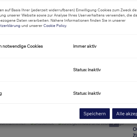
P
n auf Basis Ihrer (jederzeit widerrufbaren) Einwilligung Cookies zum Zweck de
ung unserer Website sowie zur Analyse Ihres Userverhaltens verwenden, die d
ezogene Daten verarbeiten. Nähere Informationen finden Sie in unserer
K
tzerklärung
und unserer
Cookie Policy
.
B
R
h notwendige Cookies
immer aktiv
Li
U
m
Status: inaktiv
Pr
G
G
g
Status: inaktiv
Speichern
Alle akze
B
O
Z