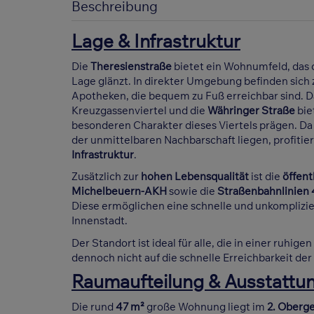
Beschreibung
Lage & Infrastruktur
Die
Theresienstraße
bietet ein Wohnumfeld, das 
Lage glänzt. In direkter Umgebung befinden sich 
Apotheken, die bequem zu Fuß erreichbar sind. 
Kreuzgassenviertel und die
Währinger Straße
bie
besonderen Charakter dieses Viertels prägen. Da
der unmittelbaren Nachbarschaft liegen, profitie
Infrastruktur
.
Zusätzlich zur
hohen Lebensqualität
ist die
öffen
Michelbeuern-AKH
sowie die
Straßenbahnlinien 
Diese ermöglichen eine schnelle und unkomplizie
Innenstadt.
Der Standort ist ideal für alle, die in einer ru
dennoch nicht auf die schnelle Erreichbarkeit de
Raumaufteilung & Ausstattu
Die rund
47 m²
große Wohnung liegt im
2. Oberg