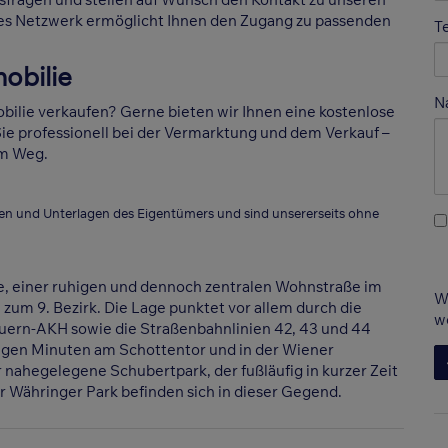
es Netzwerk ermöglicht Ihnen den Zugang zu passenden
T
obilie
N
ilie verkaufen? Gerne bieten wir Ihnen eine kostenlose
ie professionell bei der Vermarktung und dem Verkauf –
im Weg.
en und Unterlagen des Eigentümers und sind unsererseits ohne
e, einer ruhigen und dennoch zentralen Wohnstraße im
W
zum 9. Bezirk. Die Lage punktet vor allem durch die
w
euern-AKH sowie die Straßenbahnlinien 42, 43 und 44
enigen Minuten am Schottentor und in der Wiener
 nahegelegene Schubertpark, der fußläufig in kurzer Zeit
r Währinger Park befinden sich in dieser Gegend.