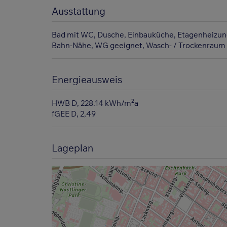
Ausstattung
Bad mit WC
Dusche
Einbauküche
Etagenheizun
Bahn-Nähe
WG geeignet
Wasch- / Trockenraum
Energieausweis
2
HWB
D, 228.14 kWh/m
a
fGEE
D, 2,49
Lageplan