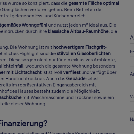
riss wurde so konzipiert, dass die
gesamte Fläche optimal
e Gangflächen verloren gehen. Beim Betreten der
entral gelegenen Ess- und Küchenbereich.
itgemäßes Wohngefühl
und nutzt jeden m² ideal aus. Die
eeindrucken durch ihre
klassische Altbau-Raumhöhe
, die
A
ttung. Die Wohnung ist mit
hochwertigem Fischgrät-
E
hnliches Highlight sind die
stilvollen Glasoberlichten
ren. Diese sorgen nicht nur für ein exklusives Ambiente,
lichteinfall
, wodurch die gesamte Wohnung besonders
r mit Lichtschacht
ist stilvoll
verfliest
und verfügt über
A
nen Handtuchtrockner. Auch das
Gebäude
selbst
ereits im repräsentativen Eingangsbereich mit
enhof des Hauses besteht zudem die Möglichkeit,
V
aschküche
mit Waschmaschine und Trockner sowie ein
rteile dieser Wohnung.
N
 Finanzierung?
gsfragen und stellen auf Wunsch den Kontakt zu unseren