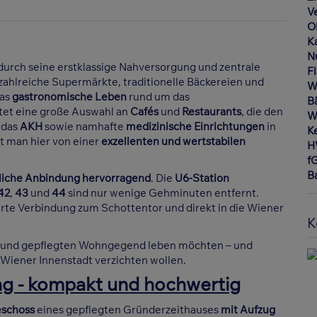
V
O
K
N
durch seine erstklassige Nahversorgung und zentrale
F
zahlreiche Supermärkte, traditionelle Bäckereien und
W
Das
gastronomische Leben
rund um das
B
tet eine große Auswahl an
Cafés
und
Restaurants
, die den
W
 das
AKH
sowie namhafte
medizinische Einrichtungen
in
Ke
rt man hier von einer
exzellenten und wertstabilen
H
f
B
tliche Anbindung hervorragend
. Die
U6-Station
42
,
43
und
44
sind nur wenige Gehminuten entfernt.
rte Verbindung zum Schottentor und direkt in die Wiener
K
higen und gepflegten Wohngegend leben möchten – und
r Wiener Innenstadt verzichten wollen.
ng - kompakt und hochwertig
eschoss
eines gepflegten Gründerzeithauses
mit Aufzug