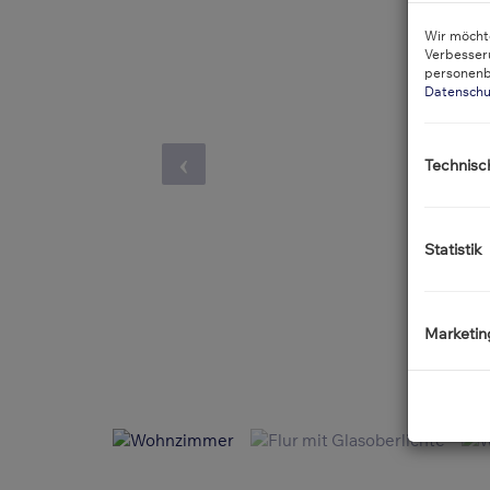
Wir möchte
Verbesser
personenb
Datenschu
Technisc
Statistik
Marketin
Wohnzimmer