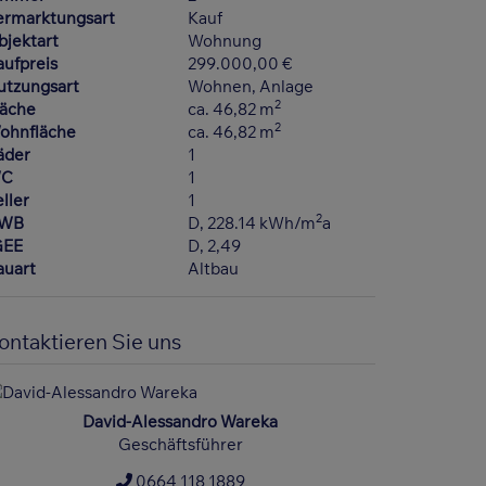
ermarktungsart
Kauf
bjektart
Wohnung
aufpreis
299.000,00 €
utzungsart
Wohnen
Anlage
2
läche
ca. 46,82 m
2
ohnfläche
ca. 46,82 m
äder
1
C
1
ller
1
2
WB
D, 228.14 kWh/m
a
GEE
D, 2,49
auart
Altbau
ontaktieren Sie uns
David-Alessandro Wareka
Geschäftsführer
0664 118 1889