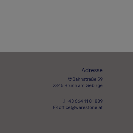
Adresse
Bahnstraße 59
2345 Brunn am Gebirge
+43 664 11 81 889
office@warestone.at