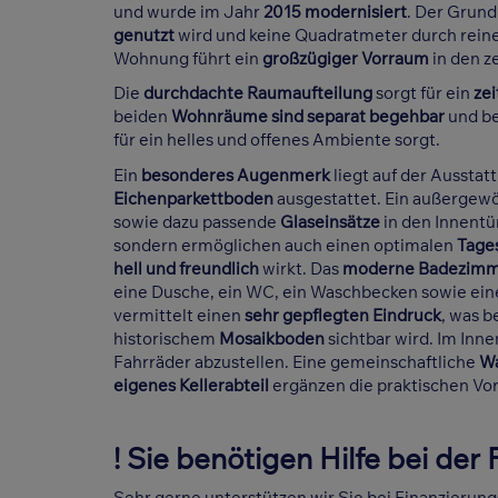
und wurde im Jahr
2015 modernisiert
. Der Grund
genutzt
wird und keine Quadratmeter durch rein
Wohnung führt ein
großzügiger Vorraum
in den z
Die
durchdachte Raumaufteilung
sorgt für ein
ze
beiden
Wohnräume sind separat begehbar
und b
für ein helles und offenes Ambiente sorgt.
Ein
besonderes Augenmerk
liegt auf der Aussta
Eichenparkettboden
ausgestattet. Ein außergewö
sowie dazu passende
Glaseinsätze
in den Innentü
sondern ermöglichen auch einen optimalen
Tages
hell und freundlich
wirkt. Das
moderne Badezimme
eine Dusche, ein WC, ein Waschbecken sowie ei
vermittelt einen
sehr gepflegten Eindruck
, was b
historischem
Mosaikboden
sichtbar wird. Im Inn
Fahrräder abzustellen. Eine gemeinschaftliche
W
eigenes Kellerabteil
ergänzen die praktischen Vo
! Sie benötigen Hilfe bei der
Sehr gerne unterstützen wir Sie bei Finanzierun