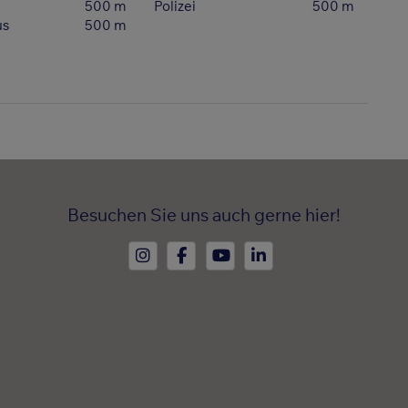
500 m
Polizei
500 m
us
500 m
Besuchen Sie uns auch gerne hier!