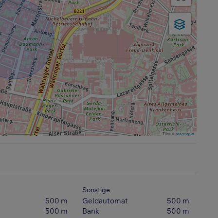
Tiles ©
basemap.at
Sonstige
500 m
Geldautomat
500 m
500 m
Bank
500 m