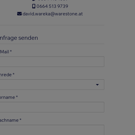
0664 513 9739
david.wareka@warestone.at
nfrage senden
-Mail
nrede
orname
achname