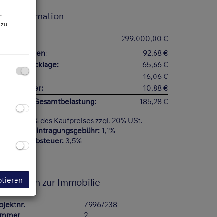
reisinformation
r
azu
aufpreis:
299.000,00 €
etriebskosten:
92,68 €
eparaturrücklage:
65,66 €
ftkosten:
16,06 €
msatzsteuer:
10,88 €
onatliche Gesamtbelastung:
185,28 €
ovision:
3% des Kaufpreises zzgl. 20% USt.
rundbucheintragungsgebühr:
1,1%
runderwerbsteuer:
3,5%
Flur mit Glasoberlichte
ptieren
asisdaten zur Immobilie
bjektnr.
7996/238
immer
2