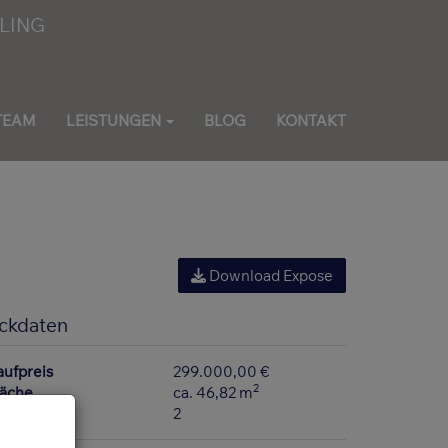
TEAM
LEISTUNGEN
BLOG
KONTAKT
Download Expose
ckdaten
aufpreis
299.000,00 €
2
läche
ca. 46,82 m
immer
2