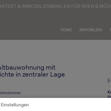
HOME
IMMOBILIEN
 Altbauwohnung mit
chte in zentraler Lage
E
K
F
Z
 Einstellungen