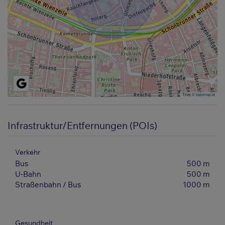
Tiles ©
basemap.at
Infrastruktur/Entfernungen (POIs)
Verkehr
Bus
500 m
U-Bahn
500 m
Straßenbahn / Bus
1000 m
Gesundheit