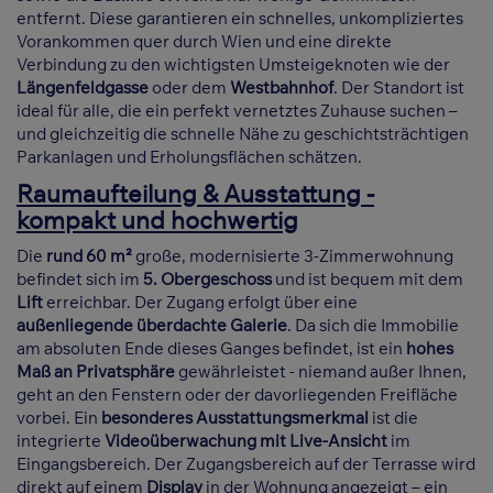
entfernt. Diese garantieren ein schnelles, unkompliziertes
Vorankommen quer durch Wien und eine direkte
Verbindung zu den wichtigsten Umsteigeknoten wie der
Längenfeldgasse
oder dem
Westbahnhof
. Der Standort ist
ideal für alle, die ein perfekt vernetztes Zuhause suchen –
und gleichzeitig die schnelle Nähe zu geschichtsträchtigen
Parkanlagen und Erholungsflächen schätzen.
Raumaufteilung & Ausstattung -
kompakt und hochwertig
Die
rund 60 m²
große, modernisierte 3-Zimmerwohnung
befindet sich im
5. Obergeschoss
und ist bequem mit dem
Lift
erreichbar. Der Zugang erfolgt über eine
außenliegende überdachte Galerie
. Da sich die Immobilie
am absoluten Ende dieses Ganges befindet, ist ein
hohes
Maß an Privatsphäre
gewährleistet - niemand außer Ihnen,
geht an den Fenstern oder der davorliegenden Freifläche
vorbei. Ein
besonderes Ausstattungsmerkmal
ist die
integrierte
Videoüberwachung mit Live-Ansicht
im
Eingangsbereich. Der Zugangsbereich auf der Terrasse wird
direkt auf einem
Display
in der Wohnung angezeigt – ein