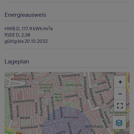
Energieausweis
2
HWB
D, 117.9 kWh/m
a
fGEE
D, 2,38
gültig bis
20.10.2032
Lageplan
+
−