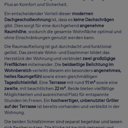
Plus an Komfort und Sicherheit.
Ein entscheidender Vorteil dieser
modernen
Dachgeschoßwohnung
ist, dass es
keine Dachschrägen
gibt. Dies sorgt für eine durchgehend
angenehme
Raumhöhe
, wodurch die gesamte Wohnfläche optimal und
ohne Einschränkungen genutzt werden kann.
Die Raumaufteilung ist gut durchdacht und funktional
gelöst. Das zentrale Wohn- und Esszimmer bildet das
Herzstück der Wohnung und verbindet
zwei großzügige
Freiflächen
miteinander. Die
beidseitige Belichtung im
Wohnbereich
verleiht diesem ein besonders
angenehmes,
helles Raumgefühl
sowie einen gleichmäßigen
Tageslichteinfall
. Eine
Terrasse
mit rund
11 m²
sowie eine
zweite
, mit beachtlichen
22 m²
. Beide bieten vielfältige
Möglichkeiten und ausreichend Platz für entspannte
Stunden im Freien. Ein
hochwertiger, unbenutzter Griller
auf der Terrasse
ist bereits vorhanden und verbleibt in der
Wohnung.
Die beiden Schlafzimmer sind separat begehbar und lassen
sich flexibel nutzen. Die Küche ist baulich getrennt und