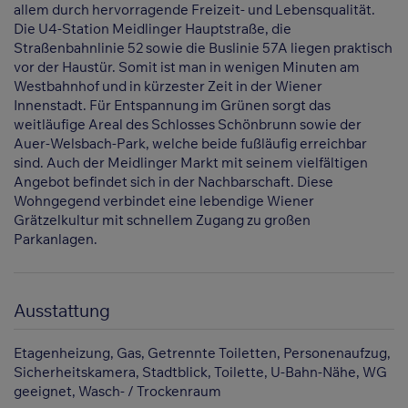
allem durch hervorragende Freizeit- und Lebensqualität.
Die U4-Station Meidlinger Hauptstraße, die
Straßenbahnlinie 52 sowie die Buslinie 57A liegen praktisch
vor der Haustür. Somit ist man in wenigen Minuten am
Westbahnhof und in kürzester Zeit in der Wiener
Innenstadt. Für Entspannung im Grünen sorgt das
weitläufige Areal des Schlosses Schönbrunn sowie der
Auer-Welsbach-Park, welche beide fußläufig erreichbar
sind. Auch der Meidlinger Markt mit seinem vielfältigen
Angebot befindet sich in der Nachbarschaft. Diese
Wohngegend verbindet eine lebendige Wiener
Grätzelkultur mit schnellem Zugang zu großen
Parkanlagen.
Ausstattung
Etagenheizung
Gas
Getrennte Toiletten
Personenaufzug
Sicherheitskamera
Stadtblick
Toilette
U-Bahn-Nähe
WG
geeignet
Wasch- / Trockenraum