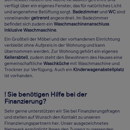
verfügt über ein eigenes Fenster, das für natürliches Licht
und angenehme Belüftung sorgt.
Badezimmer
und
WC
sind
voneinander
getrennt
angeordnet. Im Badezimmer
befindet sich zudem ein
Waschmaschinenanschluss
inklusive Waschmaschine
.
Ein Großteil der Möbel und der vorhandenen Einrichtung
verbleibt ohne Aufpreis in der Wohnung und kann
übernommen werden. Zur Wohnung gehört ein eigenes
Kellerabteil
, zudem steht den Bewohnern des Hauses eine
gemeinschaftliche
Waschküche
mit Waschmaschine und
Trockner zur Verfügung. Auch ein
Kinderwagenabstellplatz
ist vorhanden.
! Sie benötigen Hilfe bei der
Finanzierung?
Sehr gerne unterstützen wir Sie bei Finanzierungsfragen
und stellen auf Wunsch den Kontakt zu unseren
Finanzierungspartnern her. Unser ausgezeichnetes
Netzwerk ermöglicht Ihnen den Zugang zu passenden