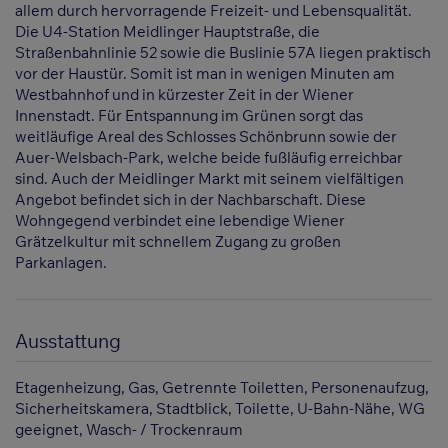
allem durch hervorragende Freizeit- und Lebensqualität.
Die U4-Station Meidlinger Hauptstraße, die
Straßenbahnlinie 52 sowie die Buslinie 57A liegen praktisch
vor der Haustür. Somit ist man in wenigen Minuten am
Westbahnhof und in kürzester Zeit in der Wiener
Innenstadt. Für Entspannung im Grünen sorgt das
weitläufige Areal des Schlosses Schönbrunn sowie der
Auer-Welsbach-Park, welche beide fußläufig erreichbar
sind. Auch der Meidlinger Markt mit seinem vielfältigen
Angebot befindet sich in der Nachbarschaft. Diese
Wohngegend verbindet eine lebendige Wiener
Grätzelkultur mit schnellem Zugang zu großen
Parkanlagen.
Ausstattung
Etagenheizung
Gas
Getrennte Toiletten
Personenaufzug
Sicherheitskamera
Stadtblick
Toilette
U-Bahn-Nähe
WG
geeignet
Wasch- / Trockenraum