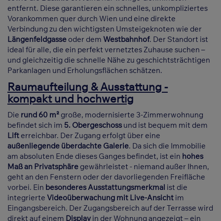
entfernt. Diese garantieren ein schnelles, unkompliziertes
Vorankommen quer durch Wien und eine direkte
Verbindung zu den wichtigsten Umsteigeknoten wie der
Längenfeldgasse
oder dem
Westbahnhof
. Der Standort ist
ideal für alle, die ein perfekt vernetztes Zuhause suchen –
und gleichzeitig die schnelle Nähe zu geschichtsträchtigen
Parkanlagen und Erholungsflächen schätzen.
Raumaufteilung & Ausstattung -
kompakt und hochwertig
Die
rund 60 m²
große, modernisierte 3-Zimmerwohnung
befindet sich im
5. Obergeschoss
und ist bequem mit dem
Lift
erreichbar. Der Zugang erfolgt über eine
außenliegende überdachte Galerie
. Da sich die Immobilie
am absoluten Ende dieses Ganges befindet, ist ein
hohes
Maß an Privatsphäre
gewährleistet - niemand außer Ihnen,
geht an den Fenstern oder der davorliegenden Freifläche
vorbei. Ein
besonderes Ausstattungsmerkmal
ist die
integrierte
Videoüberwachung mit Live-Ansicht
im
Eingangsbereich. Der Zugangsbereich auf der Terrasse wird
direkt auf einem
Display
in der Wohnung angezeigt – ein