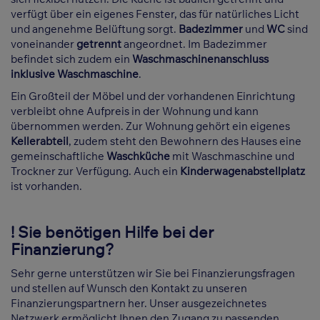
verfügt über ein eigenes Fenster, das für natürliches Licht
und angenehme Belüftung sorgt.
Badezimmer
und
WC
sind
voneinander
getrennt
angeordnet. Im Badezimmer
befindet sich zudem ein
Waschmaschinenanschluss
inklusive Waschmaschine
.
Ein Großteil der Möbel und der vorhandenen Einrichtung
verbleibt ohne Aufpreis in der Wohnung und kann
übernommen werden. Zur Wohnung gehört ein eigenes
Kellerabteil
, zudem steht den Bewohnern des Hauses eine
gemeinschaftliche
Waschküche
mit Waschmaschine und
Trockner zur Verfügung. Auch ein
Kinderwagenabstellplatz
ist vorhanden.
! Sie benötigen Hilfe bei der
Finanzierung?
Sehr gerne unterstützen wir Sie bei Finanzierungsfragen
und stellen auf Wunsch den Kontakt zu unseren
Finanzierungspartnern her. Unser ausgezeichnetes
Netzwerk ermöglicht Ihnen den Zugang zu passenden