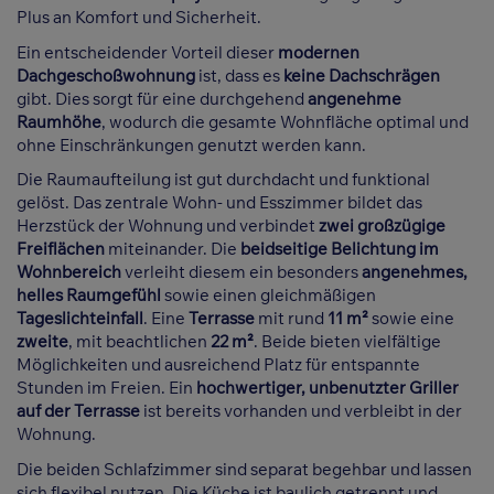
Plus an Komfort und Sicherheit.
Ein entscheidender Vorteil dieser
modernen
Dachgeschoßwohnung
ist, dass es
keine Dachschrägen
gibt. Dies sorgt für eine durchgehend
angenehme
Raumhöhe
, wodurch die gesamte Wohnfläche optimal und
ohne Einschränkungen genutzt werden kann.
Die Raumaufteilung ist gut durchdacht und funktional
gelöst. Das zentrale Wohn- und Esszimmer bildet das
Herzstück der Wohnung und verbindet
zwei großzügige
Freiflächen
miteinander. Die
beidseitige Belichtung im
Wohnbereich
verleiht diesem ein besonders
angenehmes,
helles Raumgefühl
sowie einen gleichmäßigen
Tageslichteinfall
. Eine
Terrasse
mit rund
11 m²
sowie eine
zweite
, mit beachtlichen
22 m²
. Beide bieten vielfältige
Möglichkeiten und ausreichend Platz für entspannte
Stunden im Freien. Ein
hochwertiger, unbenutzter Griller
auf der Terrasse
ist bereits vorhanden und verbleibt in der
Wohnung.
Die beiden Schlafzimmer sind separat begehbar und lassen
sich flexibel nutzen. Die Küche ist baulich getrennt und