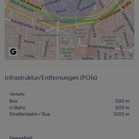
Tiles ©
basemap.at
Infrastruktur/Entfernungen (POIs)
Verkehr
Bus
500 m
U-Bahn
500 m
Straßenbahn / Bus
1000 m
Gesundheit