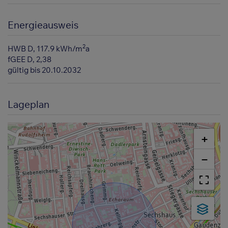
Energieausweis
2
HWB
D, 117.9 kWh/m
a
fGEE
D, 2,38
gültig bis
20.10.2032
Lageplan
+
−