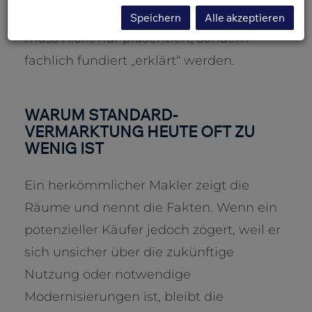
Verkäufer bedeutet das: Ihre Immobilie
Speichern
Alle akzeptieren
muss nicht nur präsentiert, sondern
fachlich fundiert „erklärt“ werden.
WARUM STANDARD-
VERMARKTUNG HEUTE OFT ZU
WENIG IST
Ein herkömmlicher Makler zeigt die
Räume und nennt die Fakten. Wenn ein
potenzieller Käufer jedoch zögert, weil er
sich unsicher über die zukünftige
Nutzung oder notwendige
Modernisierungen ist, bleibt die