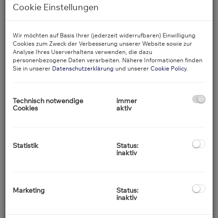
Interessenten.
Cookie Einstellungen
Ein veralteter Standard, ein
Wir möchten auf Basis Ihrer (jederzeit widerrufbaren) Einwilligung
Cookies zum Zweck der Verbesserung unserer Website sowie zur
ungewöhnlicher Grundriss oder eine
Analyse Ihres Userverhaltens verwenden, die dazu
sanierungsbedürftige Substanz führen
personenbezogene Daten verarbeiten. Nähere Informationen finden
Sie in unserer
Datenschutzerklärung
und unserer
Cookie Policy
.
bei Käufern schnell zu Skepsis. Erfahren
Sie, warum wir als Makler mit dem „Blick
Technisch notwendige
immer
fürs Ganze“ diese Hürden nehmen und so
Cookies
aktiv
den optimalen Verkaufspreis für Ihre
Liegenschaft sichern.
Statistik
Status:
inaktiv
Der Wiener Immobilienmarkt hat sich
gewandelt. Käufer vergleichen heute
Marketing
Status:
genauer und nutzen jede Unsicherheit,
inaktiv
um den Preis zu verhandeln. Für Sie als